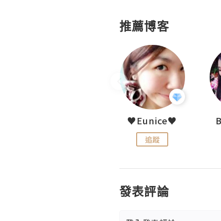
推薦博客
LoveCath 夏沫
♥Eunice♥
追蹤
追蹤
發表評論