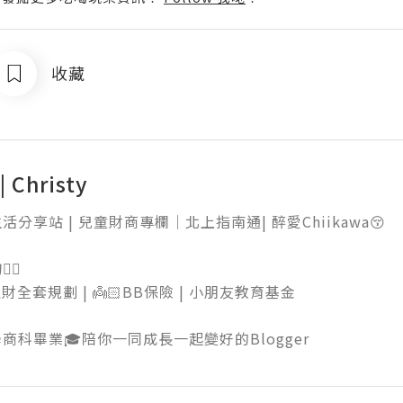
收藏
 Christy
活分享站 | 兒童財商專欄｜北上指南通| 醉愛Chiikawa😚

 

財全套規劃 | 👼🏻BB保險 | 小朋友教育基金

學商科畢業🎓陪你一同成長一起變好的Blogger