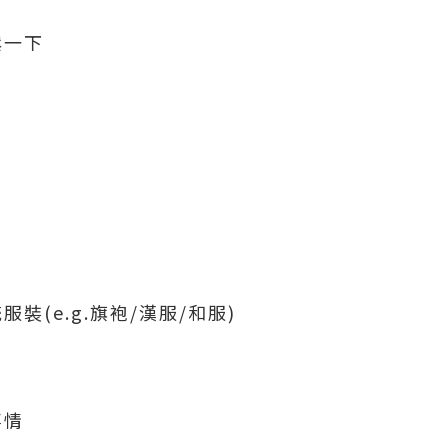
鬆一下
裝(e.g.旗袍/漢服/和服)
事情