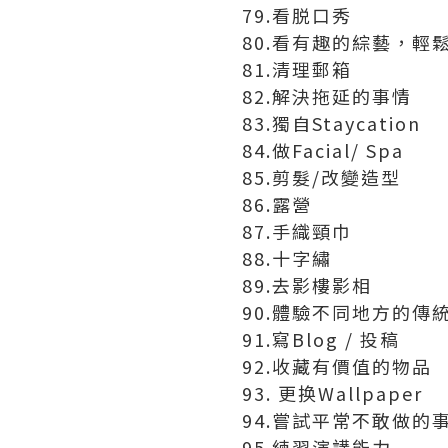
79.看脱口秀
80.看有趣的綜藝，輕
81.清理郵箱
82.解決拖延的事情
83.獨自Staycation
84.做Facial/ Spa
85.剪髮/改變造型
86.露營
87.手織頸巾
88.十字繡
89.去影樓影相
90.體驗不同地方的傳統服
91.寫Blog / 投稿
92.收藏有價值的物品
93. 更换Wallpaper
94.嘗試平常不敢做的
95.練習演講能力