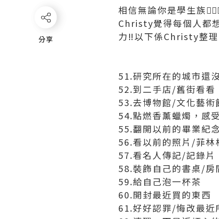
相信無論你是學生族🙋🏻
Christy覺得每個
力‼️以下係Christ
分享
分享
51.研究所在的城市還
52.到二手店/舊街看看
53.去博物館/文化藝術
54.點燃香薰蠟燭，感
55.翻開以前的畢業紀
56.看以前的照片/菲林
57.看名人傳記/記錄片
58.裝飾自己的書桌/房
59.給自己泡一杯茶
60.開封最近買的東西
61.好好認罪/悔改最