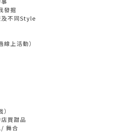
的事
自我發掘
及不同Style
透過線上活動）
戰）
的店買甜品
/ 舞合