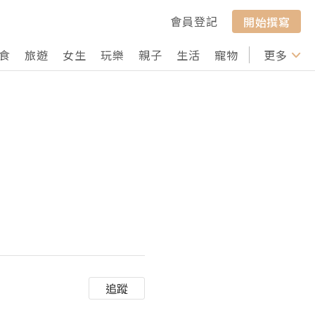
會員登記
開始撰寫
食
旅遊
女生
玩樂
親子
生活
寵物
行山
更多
打卡
追蹤