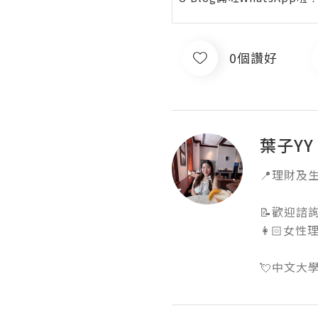
0個讚好
葉子YY |
📍理財及生
📝歡迎諮詢👉
👩🏻女性理
💘中文大