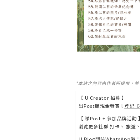
*本站之內容由作者所提供，
【 U Creator 招募 】
出Post賺現金獎賞 l
登記《
【 睇Post + 參加品牌活動 
瀏覽更多社群
打卡
丶
旅遊
U Blog開咗WhatsAp