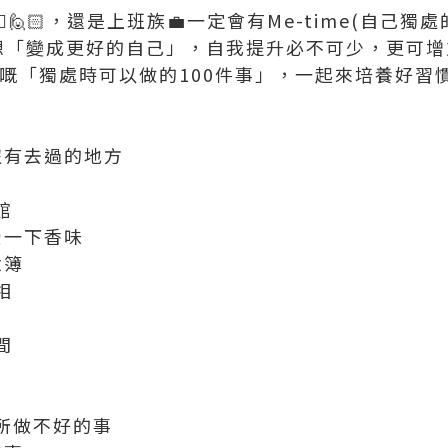
‍♀️🙋🏻，還是上班族💼一定會有Me-time(自己獨
人都想「變成更好的自己」，自我提升必不可少，更可
y整理嘅「獨處時可以做的100件事」，一起來培養好習
沒有去過的地方
館
受一下香味
念簿
相
間
近所做不好的事