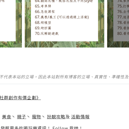
並不代表本站的立場。因此本站對所有博客的立場、真實性、準確性
社群創作有價企劃》
】
丶
美食
丶
親子
丶
寵物
丶
扮靚攻略
及
活動情報
p啦！發掘更多吃喝玩樂資訊！
Follow 我哋
！