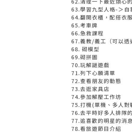
62.清理一下最近煩心
63.學習九型人格-＞
64.翻開衣櫃，配搭衣服
65.考車牌
66.急救課程
67.義教/義工（可以
68. 砌模型
69.砌拼圖
70.玩解謎遊戲
71.列下心願清單
72.查看朋友的動態
73.去逛家具店
74.參加解壓工作坊
75.打機(單機、多人對
76.去平時好多人排隊
77.追喜歡的明星的消息
78.看旅遊節目介紹