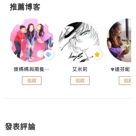
推薦博客
點滴
儍媽媽與兩隻小魔怪之家
艾米莉
追蹤
追蹤
追蹤
發表評論