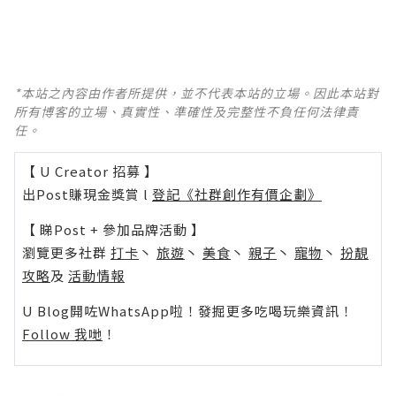
*本站之內容由作者所提供，並不代表本站的立場。因此本站對
所有博客的立場、真實性、準確性及完整性不負任何法律責
任。
【 U Creator 招募 】
出Post賺現金獎賞 l
登記《社群創作有價企劃》
【 睇Post + 參加品牌活動 】
瀏覽更多社群
打卡
丶
旅遊
丶
美食
丶
親子
丶
寵物
丶
扮靚
攻略
及
活動情報
U Blog開咗WhatsApp啦！發掘更多吃喝玩樂資訊！
Follow 我哋
！