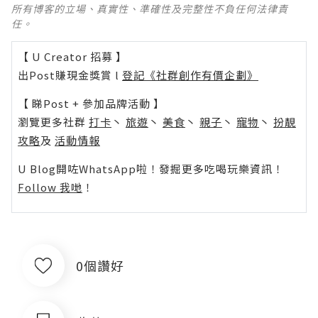
所有博客的立場、真實性、準確性及完整性不負任何法律責
任。
【 U Creator 招募 】
出Post賺現金獎賞 l
登記《社群創作有價企劃》
【 睇Post + 參加品牌活動 】
瀏覽更多社群
打卡
丶
旅遊
丶
美食
丶
親子
丶
寵物
丶
扮靚
攻略
及
活動情報
U Blog開咗WhatsApp啦！發掘更多吃喝玩樂資訊！
Follow 我哋
！
0個讚好