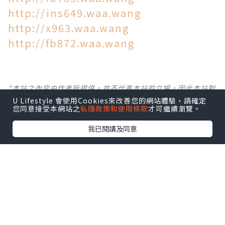
http://ins649.waa.wang
http://x963.waa.wang
http://fb872.waa.wang
*本站之內容由作者所提供，並不代表本站的立場。因此本站對
所有博客的立場、真實性、準確性及完整性不負任何法律責
U Lifestyle 會使用Cookies來改善您的網站體驗，請確定
您同意接受本網站之
私隱政策和使用條款
才可繼續瀏覽。
任。
我已閱讀及同意
【 U Creator 招募 】
出Post賺現金獎賞 l
登記《社群創作有價企劃》
【 睇Post + 參加品牌活動 】
瀏覽更多社群
打卡
丶
旅遊
丶
美食
丶
親子
丶
寵物
丶
扮靚
攻略
及
活動情報
U Blog開咗WhatsApp啦！發掘更多吃喝玩樂資訊！
Follow 我哋
！