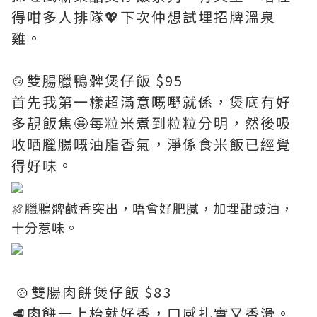
得咁多人排隊💖下次仲想試埋招牌溫泉
雞。
🍲雙腸臘鴨髀煲仔飯 $95
首先我第一樣超滿意嘅嘢就係，煲底有好
多靚飯焦🤩每粒米煮到粒粒分明，然後吸
收晒臘腸嘅油脂香氣，淨係食米飯已經覺
得好味。
🍖臘鴨髀鹹香突出，唔會好肥膩，加埋甜豉油，
十分惹味。
🍲雙腸肉餅煲仔飯 $83
🥩肉餅一上枱就好香，口感扎實又香滑。