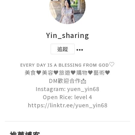
Yin_sharing
追蹤
ᴇᴠᴇʀʏ ᴅᴀʏ ɪs ᴀ ʙʟᴇssɪɴɢ ғʀᴏᴍ ɢᴏᴅ♡

美食♥︎美容♥︎旅遊♥︎購物♥︎藝術♥︎

DM歡迎合作📩

Instagram: yuen_yin68

Open Rice: level 4

https://linktr.ee/yuen_yin68