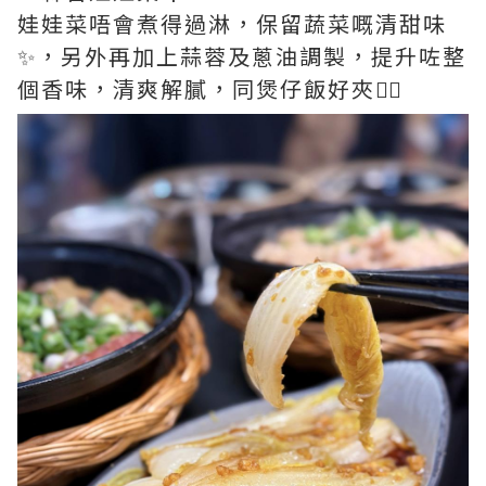
娃娃菜唔會煮得過淋，保留蔬菜嘅清甜味
✨，另外再加上蒜蓉及蔥油調製，提升咗整
個香味，清爽解膩，同煲仔飯好夾👍🏻