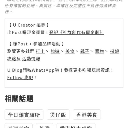
所有博客的立場、真實性、準確性及完整性不負任何法律責
任。
【 U Creator 招募 】
出Post賺現金獎賞 l
登記《社群創作有價企劃》
【 睇Post + 參加品牌活動 】
瀏覽更多社群
打卡
丶
旅遊
丶
美食
丶
親子
丶
寵物
丶
扮靚
攻略
及
活動情報
U Blog開咗WhatsApp啦！發掘更多吃喝玩樂資訊！
Follow 我哋
！
相關話題
全日雞實驗所
煲仔飯
香港美食