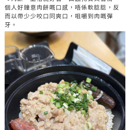
個人好鐘意肉餅嘅口感，唔係軟腍腍，反
而以帶少少咬口同爽口，咀嚼到肉嘅彈
牙。