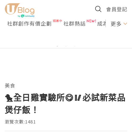
會員登記
社群創作有價企劃
社群熱話
成為U Creato
更多
美食
🐤全日雞實驗所😋🥢必試新菜品
煲仔飯！
瀏覽次數:1481