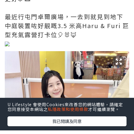
最近行屯門卓爾廣場，一去到就見到地下
中庭裝置咗好靚嘅3.5 米高Haru & Furi 巨
型充氣露營打卡位🎈🐰🦊
U Lifestyle 會使用Cookies來改善您的網站體驗，請確定
您同意接受本網站之
私隱政策和使用條款
才可繼續瀏覽。
我已閱讀及同意