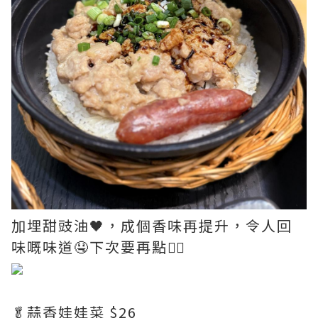
加埋甜豉油🖤，成個香味再提升，令人回
味嘅味道🤤下次要再點👍🏻
🥬蒜香娃娃菜 $26