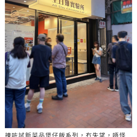
揀咗試新菜品煲仔飯系列，冇失望，唔怪