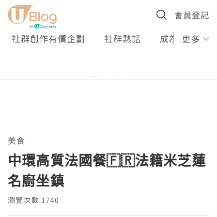
會員登記
社群創作有價企劃
社群熱話
成為U Creato
更多
美食
中環高質法國餐🇫🇷法籍米芝蓮
名廚坐鎮
瀏覽次數:1740