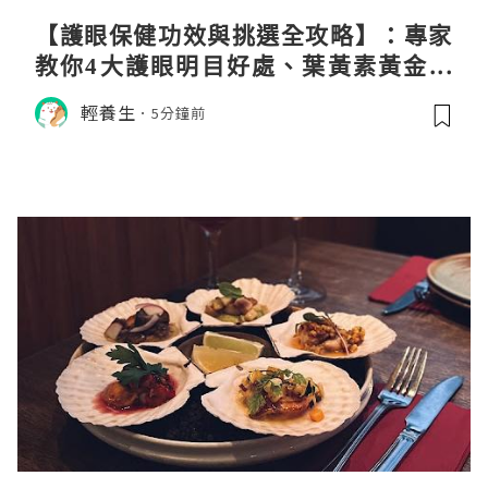
【護眼保健功效與挑選全攻略】：專家
教你4大護眼明目好處、葉黃素黃金比
例與挑選秘訣
輕養生
5分鐘前