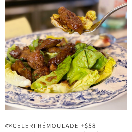
🐟CELERI RÉMOULADE +$58