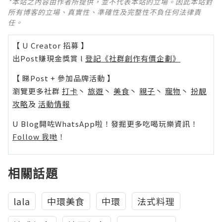
*本站之內容由作者所提供，並不代表本站的立場。因此本站對
所有博客的立場、真實性、準確性及完整性不負任何法律責
任。
【 U Creator 招募 】
出Post賺現金獎賞 l
登記《社群創作有價企劃》
【 睇Post + 參加品牌活動 】
瀏覽更多社群
打卡
丶
旅遊
丶
美食
丶
親子
丶
寵物
丶
扮靚
攻略
及
活動情報
U Blog開咗WhatsApp啦！發掘更多吃喝玩樂資訊！
Follow 我哋
！
相關話題
lala
中環美食
中環
法式料理