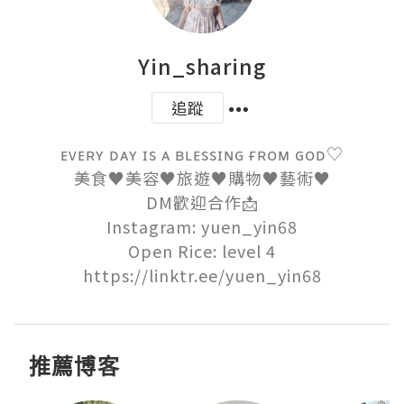
Yin_sharing
追蹤
ᴇᴠᴇʀʏ ᴅᴀʏ ɪs ᴀ ʙʟᴇssɪɴɢ ғʀᴏᴍ ɢᴏᴅ♡

美食♥︎美容♥︎旅遊♥︎購物♥︎藝術♥︎

DM歡迎合作📩

Instagram: yuen_yin68

Open Rice: level 4

https://linktr.ee/yuen_yin68
推薦博客