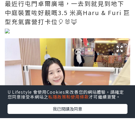
最近行屯門卓爾廣場，一去到就見到地下
中庭裝置咗好靚嘅3.5 米高Haru & Furi 巨
型充氣露營打卡位🎈🐰🦊
U Lifestyle 會使用Cookies來改善您的網站體驗，請確定
您同意接受本網站之
私隱政策和使用條款
才可繼續瀏覽。
我已閱讀及同意