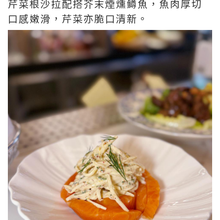
芹菜根沙拉配搭芥末煙燻鱒魚，魚肉厚切
口感嫩滑，芹菜亦脆口清新。