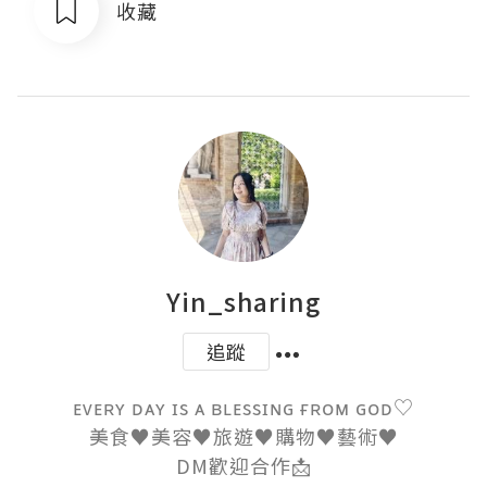
收藏
Yin_sharing
追蹤
ᴇᴠᴇʀʏ ᴅᴀʏ ɪs ᴀ ʙʟᴇssɪɴɢ ғʀᴏᴍ ɢᴏᴅ♡

美食♥︎美容♥︎旅遊♥︎購物♥︎藝術♥︎

DM歡迎合作📩
