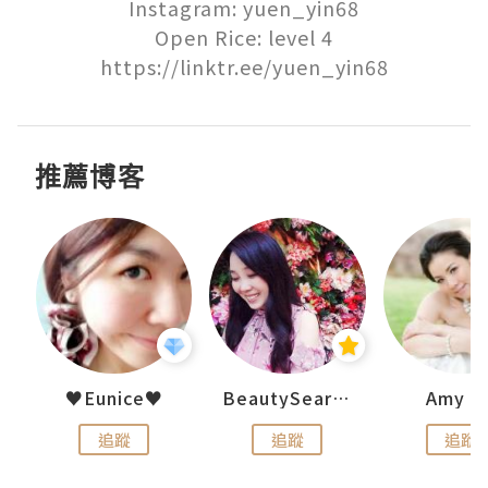
Instagram: yuen_yin68

Open Rice: level 4

https://linktr.ee/yuen_yin68
推薦博客
h 夏沫
♥Eunice♥
BeautySearch
Amy N
追蹤
追蹤
追蹤