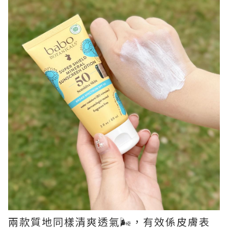
兩款質地同樣清爽透氣🌬️，有效係皮膚表