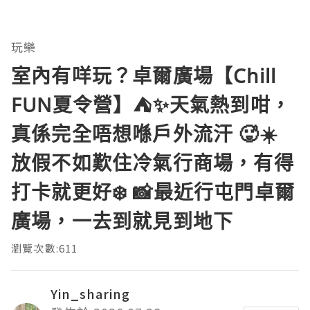
玩樂
室內有咩玩？卓爾廣場【Chill
FUN夏令營】⛺️✨天氣熱到咁，
真係完全唔想喺戶外流汗 🥵☀️
放假不如歎住冷氣行商場，有得
打卡就更好❄️ 📸最近行屯門卓爾
廣場，一去到就見到地下
瀏覽次數:611
Yin_sharing