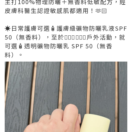
主打100%物理防曬＋無香料低敏配方，經
皮膚科醫生認證敏感肌都適用！🫶🏻
☀️日常護膚可選🧴護膚級礦物防曬乳液SPF
50（無香料），至於🤽🏻‍♂️🏄🏻‍♀️戶外活動，就
可選🧴透明礦物防曬乳 SPF 50（無香
料）。