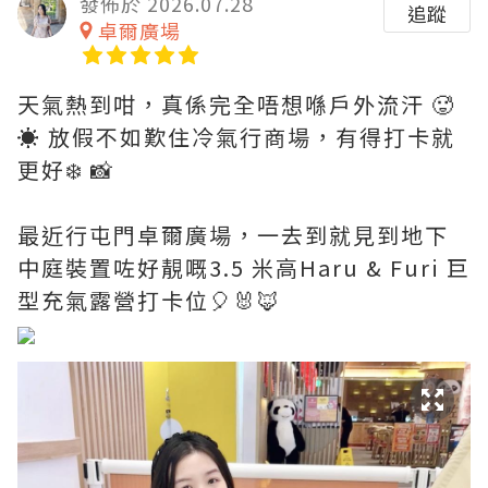
發佈於 2026.07.28
追蹤
卓爾廣場
天氣熱到咁，真係完全唔想喺戶外流汗 🥵
☀️ 放假不如歎住冷氣行商場，有得打卡就
更好❄️ 📸
最近行屯門卓爾廣場，一去到就見到地下
中庭裝置咗好靚嘅3.5 米高Haru & Furi 巨
型充氣露營打卡位🎈🐰🦊