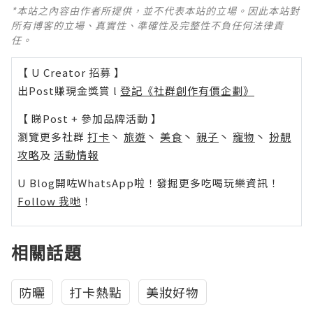
*本站之內容由作者所提供，並不代表本站的立場。因此本站對
所有博客的立場、真實性、準確性及完整性不負任何法律責
任。
【 U Creator 招募 】
出Post賺現金獎賞 l
登記《社群創作有價企劃》
【 睇Post + 參加品牌活動 】
瀏覽更多社群
打卡
丶
旅遊
丶
美食
丶
親子
丶
寵物
丶
扮靚
攻略
及
活動情報
U Blog開咗WhatsApp啦！發掘更多吃喝玩樂資訊！
Follow 我哋
！
相關話題
防曬
打卡熱點
美妝好物