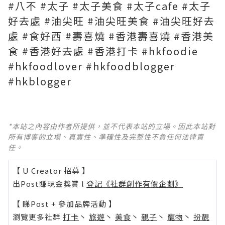
#八不 #太子 #太子美食 #太子cafe #太子
好去處 #油尖旺 #油尖旺美食 #油尖旺好去
處 #食好西 #壽喜燒 #香港壽喜燒 #香港美
食 #香港好去處 #香港打卡 #hkfoodie
#hkfoodlover #hkfoodblogger
#hkblogger
*本站之內容由作者所提供，並不代表本站的立場。因此本站對
所有博客的立場、真實性、準確性及完整性不負任何法律責
任。
【 U Creator 招募 】
出Post賺現金獎賞 l
登記《社群創作有價企劃》
【 睇Post + 參加品牌活動 】
瀏覽更多社群
打卡
丶
旅遊
丶
美食
丶
親子
丶
寵物
丶
扮靚