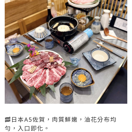
🥓日本A5佐賀，肉質鮮嫩，油花分布均
勻，入口即化。