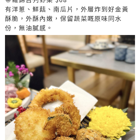
有洋蔥、鮮菇、南瓜片，外層炸到好金黃
酥脆，外酥內嫩，保留蔬菜嘅原味同水
份，無油膩感。