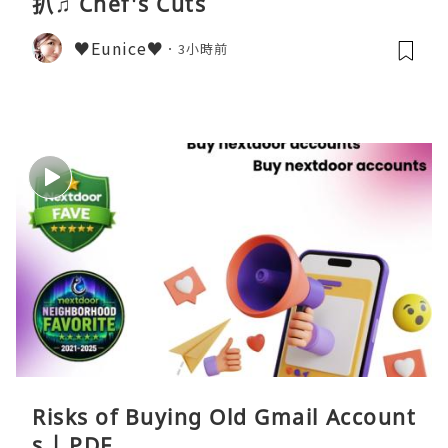
扒♫ Chef's Cuts
♥Eunice♥
3小時前
Risks of Buying Old Gmail Account
s | PDF