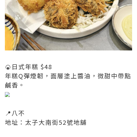
🍘日式年糕 $48
年糕Q彈煙韌，面層塗上醬油，微甜中帶點
鹹香。
📍八不
地址：太子大南街52號地舖