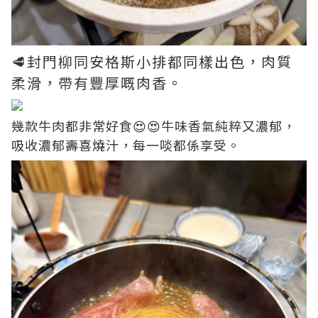
🥩封門柳同安格斯小排都同樣出色，肉質
柔滑，帶有豐厚嘅肉香。
幾款牛肉都非常好食😍😍牛味香氣純粹又濃郁，
吸收濃郁壽喜燒汁，每一啖都係享受。