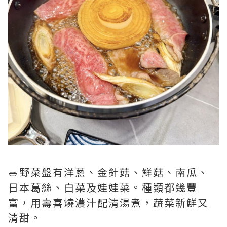
🥗野菜盤有洋蔥、金針菇、鮮菇、南瓜、
日本葛絲、白菜及娃娃菜。種類都幾豐
富，用壽喜燒濃汁配清湯煮，蔬菜新鮮又
清甜。