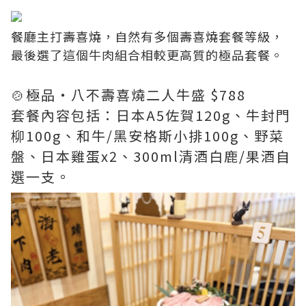
餐廳主打壽喜燒，自然有多個壽喜燒套餐等級，
最後選了這個牛肉組合相較更高質的極品套餐。
🍲極品・八不壽喜燒二人牛盛 $788
套餐內容包括：日本A5佐賀120g、牛封門
柳100g、和牛/黑安格斯小排100g、野菜
盤、日本雞蛋x2、300ml清酒白鹿/果酒自
選一支。