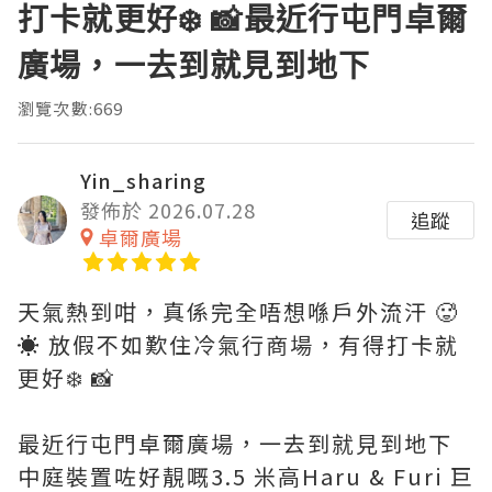
打卡就更好❄️ 📸最近行屯門卓爾
廣場，一去到就見到地下
瀏覽次數:669
Yin_sharing
發佈於 2026.07.28
追蹤
卓爾廣場
天氣熱到咁，真係完全唔想喺戶外流汗 🥵
☀️ 放假不如歎住冷氣行商場，有得打卡就
更好❄️ 📸
最近行屯門卓爾廣場，一去到就見到地下
中庭裝置咗好靚嘅3.5 米高Haru & Furi 巨