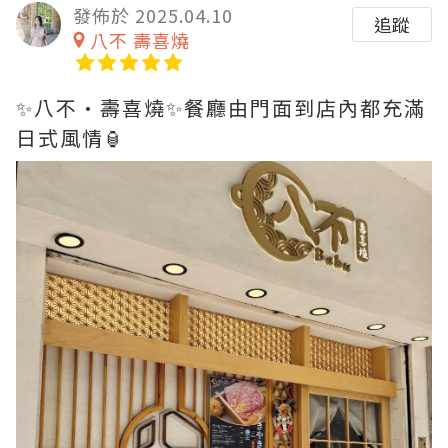
發佈於 2025.04.10
追蹤
八不 壽喜燒
✨八不•壽喜燒✨餐廳由門面到店內都充滿
日式風情🏮