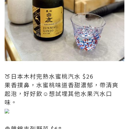
🍑日本木村完熟水蜜桃汽水 $26
果香撲鼻，水蜜桃味道香甜濃郁，帶清爽
起泡，好好飲☺️想試埋其他水果汽水口
味。
🧅雜錦吉列野菜 $68