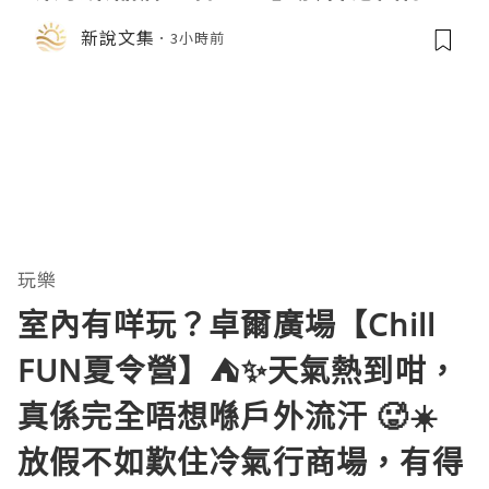
展首度亮相
新說文集
3小時前
玩樂
室內有咩玩？卓爾廣場【Chill
FUN夏令營】⛺️✨天氣熱到咁，
真係完全唔想喺戶外流汗 🥵☀️
放假不如歎住冷氣行商場，有得