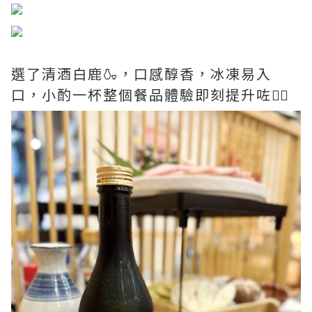
選了清酒白鹿🍶，口感醇香，冰凍易入
口，小酌一杯整個餐品體驗即刻提升咗👍🏻