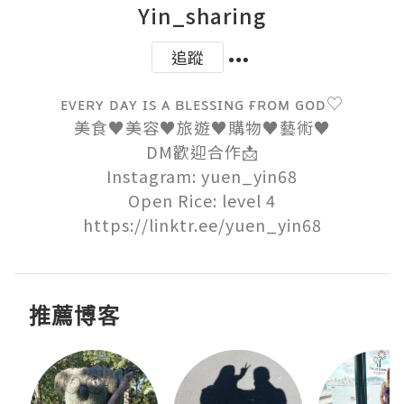
Yin_sharing
追蹤
ᴇᴠᴇʀʏ ᴅᴀʏ ɪs ᴀ ʙʟᴇssɪɴɢ ғʀᴏᴍ ɢᴏᴅ♡

美食♥︎美容♥︎旅遊♥︎購物♥︎藝術♥︎

DM歡迎合作📩

Instagram: yuen_yin68

Open Rice: level 4

https://linktr.ee/yuen_yin68
推薦博客