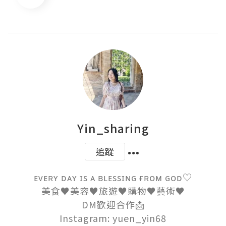
Yin_sharing
追蹤
ᴇᴠᴇʀʏ ᴅᴀʏ ɪs ᴀ ʙʟᴇssɪɴɢ ғʀᴏᴍ ɢᴏᴅ♡

美食♥︎美容♥︎旅遊♥︎購物♥︎藝術♥︎

DM歡迎合作📩

Instagram: yuen_yin68
