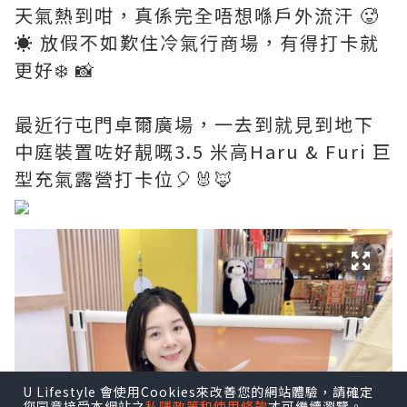
天氣熱到咁，真係完全唔想喺戶外流汗 🥵
☀️ 放假不如歎住冷氣行商場，有得打卡就
更好❄️ 📸
最近行屯門卓爾廣場，一去到就見到地下
中庭裝置咗好靚嘅3.5 米高Haru & Furi 巨
型充氣露營打卡位🎈🐰🦊
U Lifestyle 會使用Cookies來改善您的網站體驗，請確定
您同意接受本網站之
私隱政策和使用條款
才可繼續瀏覽。