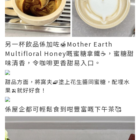
另一杯飲品係加咗🍯Mother Earth
Multifloral Honey嘅蜜糖拿鐵☕️，蜜糖甜
味清香，令咖啡更香甜易入口。
甜品方面，將窩夫🧇塗上花生醬同蜜糖，配埋水
果🍌就好好食！
係屋企都可輕鬆食到咁豐富嘅下午茶🥰