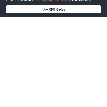
我已閱讀及同意
原來商場同本地人氣插畫角色「Haru &
Furi」（野兔 & 狐狸）聯乘，打造【Chill
FUN夏令營】⛺️✨