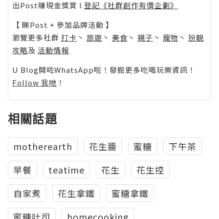
出Post賺現金獎賞 l
登記《社群創作有價企劃》
【 睇Post + 參加品牌活動 】
瀏覽更多社群
打卡
丶
旅遊
丶
美食
丶
親子
丶
寵物
丶
扮靚
攻略
及
活動情報
U Blog開咗WhatsApp啦！發掘更多吃喝玩樂資訊！
Follow 我哋
！
相關話題
motherearth
花生醬
蜜糖
下午茶
早餐
teatime
花生
花生控
自家煮
花生拿鐵
蜜糖拿鐵
蜜糖吐司
homecooking