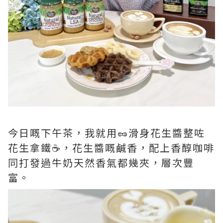
今日嘅下午茶，我就用🥜滑身花生醬整咗
花生拿鐵☕️，花生醬嘅鹹香，配上香醇咖啡
同打發過牛奶天然香氣都幾夾，層次豐
富。