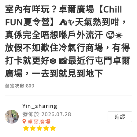
室內有咩玩？卓爾廣場【Chill
FUN夏令營】⛺️✨天氣熱到咁，
真係完全唔想喺戶外流汗 🥵☀️
放假不如歎住冷氣行商場，有得
打卡就更好❄️ 📸最近行屯門卓爾
廣場，一去到就見到地下
瀏覽次數:809
Yin_sharing
發佈於 2026.07.28
追蹤
卓爾廣場