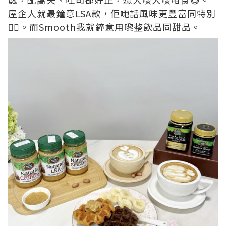
屋企人就最鐘意LSA款，佢哋話風味更豐富同特別
👍🏻。而Smooth我就鐘意用嚟整飲品同甜品。