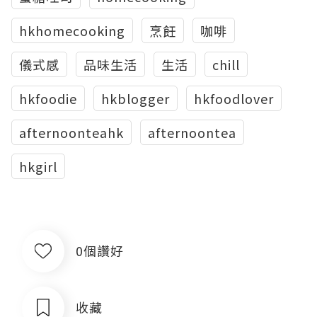
hkhomecooking
烹飪
咖啡
儀式感
品味生活
生活
chill
hkfoodie
hkblogger
hkfoodlover
afternoonteahk
afternoontea
hkgirl
0個讚好
收藏