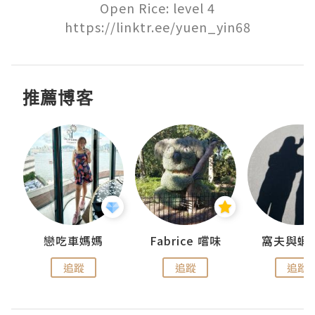
Open Rice: level 4

https://linktr.ee/yuen_yin68
推薦博客
戀吃車媽媽
Fabrice 嚐味
窩夫與蝦
追蹤
追蹤
追蹤