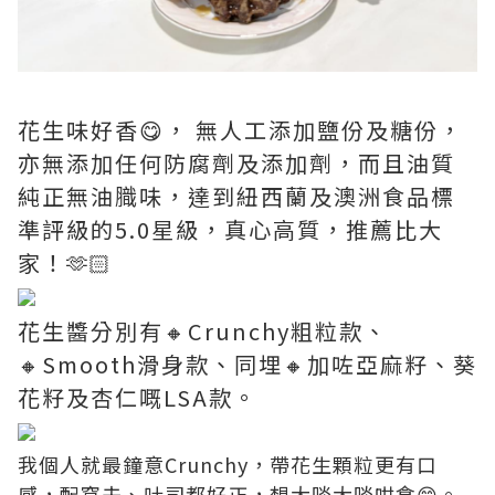
花生味好香😋， 無人工添加鹽份及糖份，
亦無添加任何防腐劑及添加劑，而且油質
純正無油膱味，達到紐西蘭及澳洲食品標
準評級的5.0星級，真心高質，推薦比大
家！🫶🏻
花生醬分別有🔸Crunchy粗粒款、
🔸Smooth滑身款、同埋🔸加咗亞麻籽、葵
花籽及杏仁嘅LSA款。
我個人就最鐘意Crunchy，帶花生顆粒更有口
感，配窩夫、吐司都好正，想大啖大啖咁食😋。