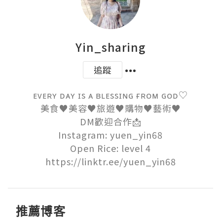
Yin_sharing
追蹤
ᴇᴠᴇʀʏ ᴅᴀʏ ɪs ᴀ ʙʟᴇssɪɴɢ ғʀᴏᴍ ɢᴏᴅ♡

美食♥︎美容♥︎旅遊♥︎購物♥︎藝術♥︎

DM歡迎合作📩

Instagram: yuen_yin68

Open Rice: level 4

https://linktr.ee/yuen_yin68
推薦博客