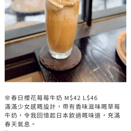
🌸春日櫻花莓莓牛奶 M$42 L$46
滿滿少女感嘅設計，帶有香味滋味嘅草莓
牛奶，令我回憶起日本飲過嘅味道，充滿
春天氣息。