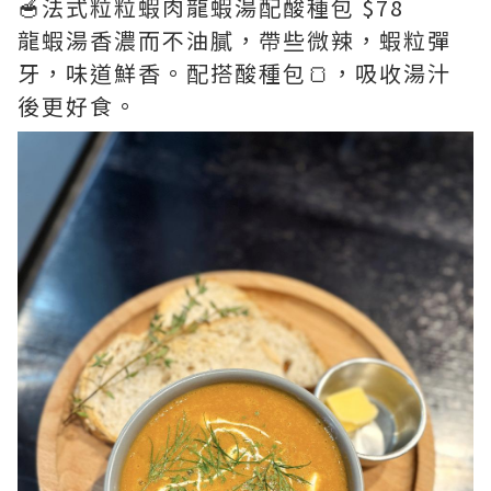
🥣法式粒粒蝦肉龍蝦湯配酸種包 $78
龍蝦湯香濃而不油膩，帶些微辣，蝦粒彈
牙，味道鮮香。配搭酸種包🍞，吸收湯汁
後更好食。