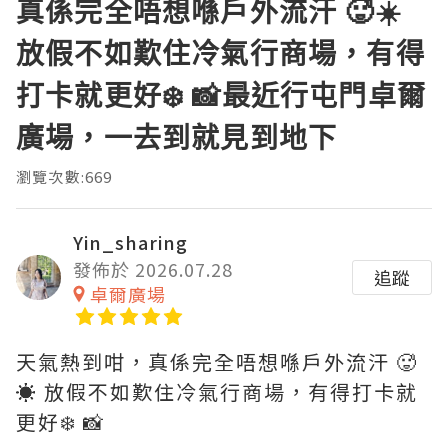
真係完全唔想喺戶外流汗 🥵☀️
放假不如歎住冷氣行商場，有得
打卡就更好❄️ 📸最近行屯門卓爾
廣場，一去到就見到地下
瀏覽次數:669
Yin_sharing
發佈於 2026.07.28
追蹤
卓爾廣場
天氣熱到咁，真係完全唔想喺戶外流汗 🥵
☀️ 放假不如歎住冷氣行商場，有得打卡就
更好❄️ 📸