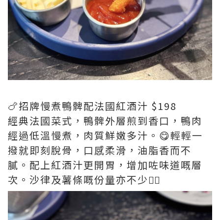
🍗招牌慢煮鴨髀配法國紅酒汁 $198
經典法國菜式，鴨髀外層煎到香口，鴨肉
經過低溫慢煮，肉質鮮嫩多汁。😋輕輕一
撥就即刻脫骨，口感柔滑，油脂香而不
膩。配上紅酒汁更開胃，增加咗味道嘅層
次。沙律及薯條嘅份量亦不少👍🏻