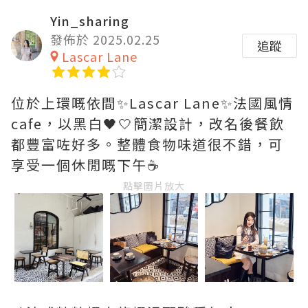
Yin_sharing
發佈於 2025.02.25
追蹤
Lascar Lane
位於上環嘅依間✨Lascar Lane✨法國風情
cafe，以黑白🖤🤍簡潔設計，改名後餐飲
都豐富咗好多。整體食物味道很不錯，可
享受一個休閒嘅下午☕️
點擊圖片放大