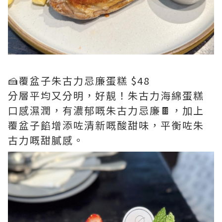
🍰覆盆子朱古力忌廉蛋糕 $48
分層平均又分明，好靚！朱古力海綿蛋糕
口感濕潤，有濃郁嘅朱古力忌廉🍫，加上
覆盆子餡增添咗清新嘅酸甜味，平衡咗朱
古力嘅甜膩感。