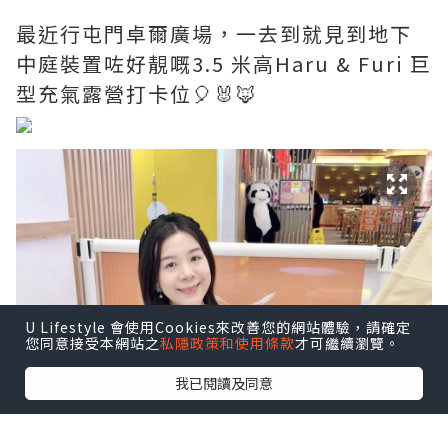
最近行屯門卓爾廣場，一去到就見到地下
中庭裝置咗好靚嘅3.5 米高Haru & Furi 巨
型充氣露營打卡位🎈🐰🦊
U Lifestyle 會使用Cookies來改善您的網站體驗，請確定
您同意接受本網站之
私隱政策和使用條款
才可繼續瀏覽。
我已閱讀及同意