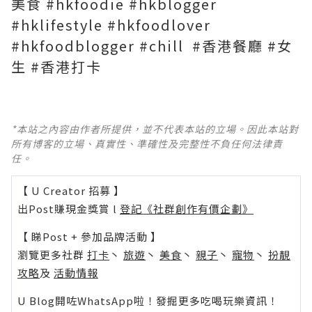
美食 #hkfoodie #hkblogger
#hklifestyle #hkfoodlover
#hkfoodblogger #chill #香港餐廳 #女
生 #香港打卡
*本站之內容由作者所提供，並不代表本站的立場。因此本站對
所有博客的立場、真實性、準確性及完整性不負任何法律責
任。
【 U Creator 招募 】
出Post賺現金獎賞 l
登記《社群創作有價企劃》
【 睇Post + 參加品牌活動 】
瀏覽更多社群
打卡
丶
旅遊
丶
美食
丶
親子
丶
寵物
丶
扮靚
攻略
及
活動情報
U Blog開咗WhatsApp啦！發掘更多吃喝玩樂資訊！