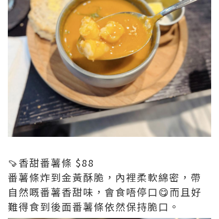
🍠香甜番薯條 $88
番薯條炸到金黃酥脆，內裡柔軟綿密，帶
自然嘅番薯香甜味，會食唔停口😋而且好
難得食到後面番薯條依然保持脆口。