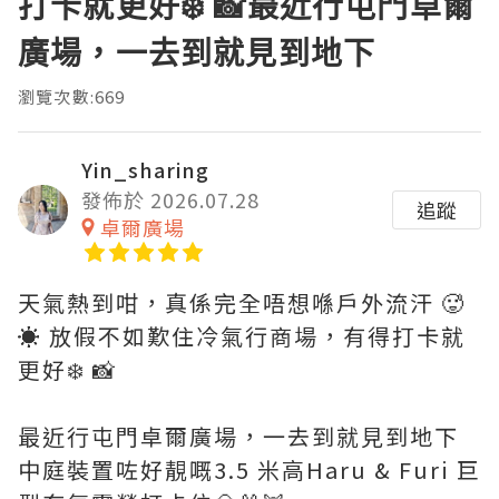
打卡就更好❄️ 📸最近行屯門卓爾
廣場，一去到就見到地下
瀏覽次數:669
Yin_sharing
發佈於 2026.07.28
追蹤
卓爾廣場
天氣熱到咁，真係完全唔想喺戶外流汗 🥵
☀️ 放假不如歎住冷氣行商場，有得打卡就
更好❄️ 📸
最近行屯門卓爾廣場，一去到就見到地下
中庭裝置咗好靚嘅3.5 米高Haru & Furi 巨