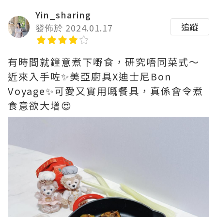
Yin_sharing
追蹤
發佈於 2024.01.17
有時間就鐘意煮下嘢食，研究唔同菜式～
近來入手咗✨美亞廚具X迪士尼Bon
Voyage✨可愛又實用嘅餐具，真係會令煮
食意欲大增😍