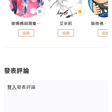
點滴
儍媽媽與兩隻小魔怪之家
艾米莉
追蹤
追蹤
追蹤
發表評論
登入
發表評論