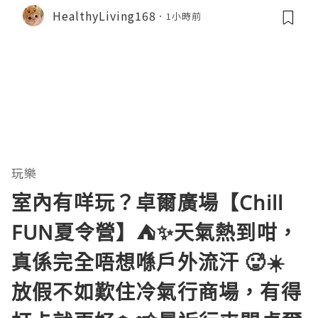
HealthyLiving168
1小時前
玩樂
室內有咩玩？卓爾廣場【Chill
FUN夏令營】⛺️✨天氣熱到咁，
真係完全唔想喺戶外流汗 🥵☀️
放假不如歎住冷氣行商場，有得