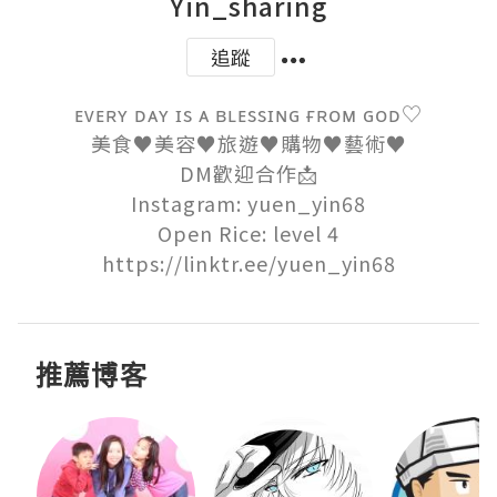
Yin_sharing
追蹤
ᴇᴠᴇʀʏ ᴅᴀʏ ɪs ᴀ ʙʟᴇssɪɴɢ ғʀᴏᴍ ɢᴏᴅ♡

美食♥︎美容♥︎旅遊♥︎購物♥︎藝術♥︎

DM歡迎合作📩

Instagram: yuen_yin68

Open Rice: level 4

https://linktr.ee/yuen_yin68
推薦博客