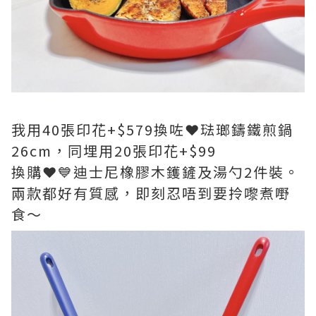
我用40張印花+$579換咗❤琺瑯鑄鐵煎鍋
26cm，同埋用20張印花+$99
換購❤💙迪士尼橡膠木鑊鏟及湯勺2件裝。
兩款都好有質感，即刻忍唔到要拎嚟煮嘢
食～