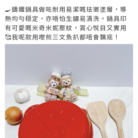
🍳鑄鐵鍋具做咗耐用易潔嘅珐瑯塗層，導
熱均勻穏定，亦唔怕生鏽易清洗。鍋具印
有可愛嘅米奇米妮壓紋，賞心悅目又實用
🥰我呢款用嚟煎三文魚扒都唔會黐底！