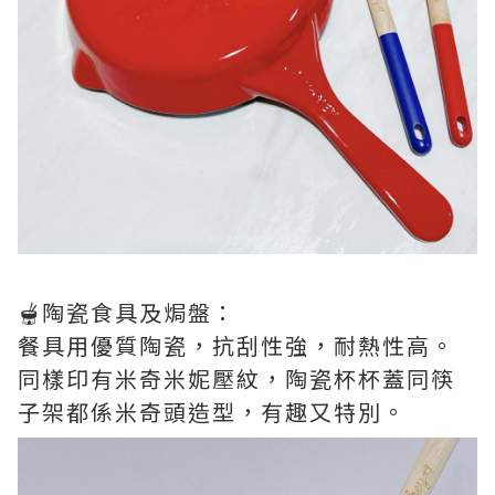
🫕陶瓷食具及焗盤：
餐具用優質陶瓷，抗刮性強，耐熱性高。
同樣印有米奇米妮壓紋，陶瓷杯杯蓋同筷
子架都係米奇頭造型，有趣又特別。