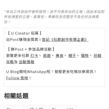
*本站之內容由作者所提供，並不代表本站的立場。因此本站對
所有博客的立場、真實性、準確性及完整性不負任何法律責
任。
【 U Creator 招募 】
出Post賺現金獎賞 l
登記《社群創作有價企劃》
【 睇Post + 參加品牌活動 】
瀏覽更多社群
打卡
丶
旅遊
丶
美食
丶
親子
丶
寵物
丶
扮靚
攻略
及
活動情報
U Blog開咗WhatsApp啦！發掘更多吃喝玩樂資訊！
Follow 我哋
！
相關話題