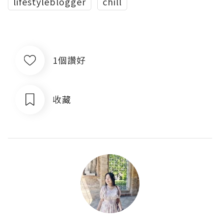
lifestyleblogger
chill
1個讚好
收藏