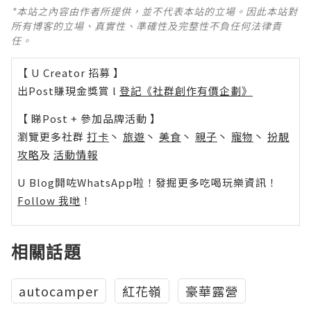
*本站之內容由作者所提供，並不代表本站的立場。因此本站對
所有博客的立場、真實性、準確性及完整性不負任何法律責
任。
【 U Creator 招募 】
出Post賺現金獎賞 l
登記《社群創作有價企劃》
【 睇Post + 參加品牌活動 】
瀏覽更多社群
打卡
丶
旅遊
丶
美食
丶
親子
丶
寵物
丶
扮靚
攻略
及
活動情報
U Blog開咗WhatsApp啦！發掘更多吃喝玩樂資訊！
Follow 我哋
！
相關話題
autocamper
紅花嶺
豪華露營