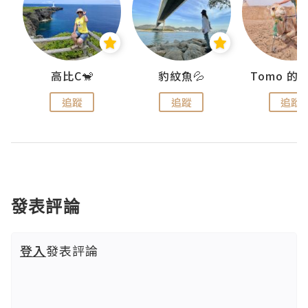
)
高比C🐒
豹紋魚💦
追蹤
追蹤
追蹤
發表評論
登入
發表評論