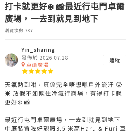
打卡就更好❄️ 📸最近行屯門卓爾
廣場，一去到就見到地下
瀏覽次數:737
Yin_sharing
發佈於 2026.07.28
追蹤
卓爾廣場
天氣熱到咁，真係完全唔想喺戶外流汗 🥵
☀️ 放假不如歎住冷氣行商場，有得打卡就
更好❄️ 📸
最近行屯門卓爾廣場，一去到就見到地下
中庭裝置咗好靚嘅3.5 米高Haru & Furi 巨