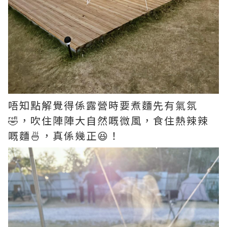
唔知點解覺得係露營時要煮麵先有氣氛
🤣，吹住陣陣大自然嘅微風，食住熱辣辣
嘅麵🍜，真係幾正😆！