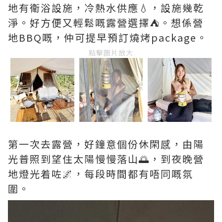
地有衛浴設施，冷熱水供應💧，設施幾乾
淨。好方便又輕鬆嘅露營選擇⛺️。想係營
地BBQ嘅，仲可提早預訂燒烤package。
點擊圖片放大
第一次去露營，好鐘意個份休閑感，由陽
光普照到望住太陽慢慢落山🌅，到夜晚營
地燈光着咗🌌，每段時間都有唔同嘅氛
圍。