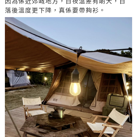
因為係近郊嘅地方，日夜溫差有啲大，日
落後溫度更下降，真係要帶夠衫。