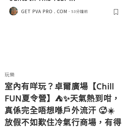
GET PVA PRO . COM
53分鐘前
玩樂
室內有咩玩？卓爾廣場【Chill
FUN夏令營】⛺️✨天氣熱到咁，
真係完全唔想喺戶外流汗 🥵☀️
放假不如歎住冷氣行商場，有得