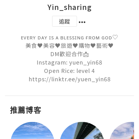
Yin_sharing
追蹤
ᴇᴠᴇʀʏ ᴅᴀʏ ɪs ᴀ ʙʟᴇssɪɴɢ ғʀᴏᴍ ɢᴏᴅ♡

美食♥︎美容♥︎旅遊♥︎購物♥︎藝術♥︎

DM歡迎合作📩

Instagram: yuen_yin68

Open Rice: level 4

https://linktr.ee/yuen_yin68
推薦博客