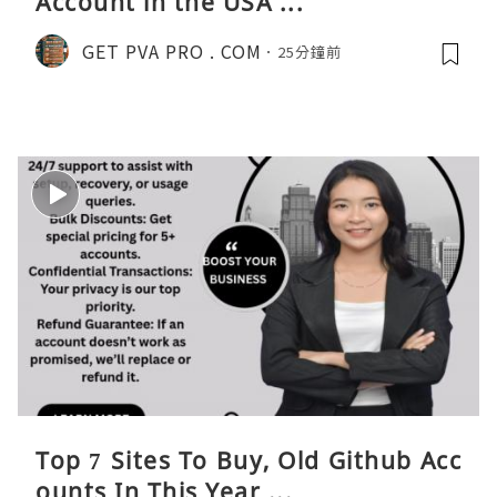
Account in the USA ...
GET PVA PRO . COM
25分鐘前
Top 7 Sites To Buy, Old Github Acc
ounts In This Year ...