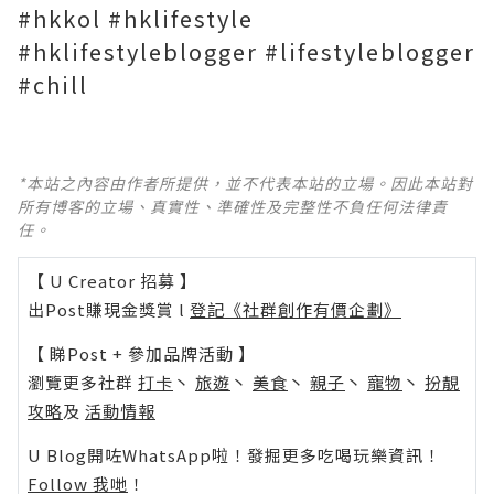
#hkkol #hklifestyle
#hklifestyleblogger #lifestyleblogger
#chill
*本站之內容由作者所提供，並不代表本站的立場。因此本站對
所有博客的立場、真實性、準確性及完整性不負任何法律責
任。
【 U Creator 招募 】
出Post賺現金獎賞 l
登記《社群創作有價企劃》
【 睇Post + 參加品牌活動 】
瀏覽更多社群
打卡
丶
旅遊
丶
美食
丶
親子
丶
寵物
丶
扮靚
攻略
及
活動情報
U Blog開咗WhatsApp啦！發掘更多吃喝玩樂資訊！
Follow 我哋
！