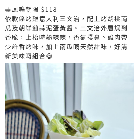
🥪鳳鳴朝陽 $118
依款係烤雞意大利三文治，配上烤胡桃南
瓜及朝鮮薊蒜泥蛋黃醬。三文治外層焗到
香脆，上枱時熱辣辣，香氣撲鼻。雞肉帶
少許香烤味，加上南瓜嘅天然甜味，好清
新美味嘅組合😋