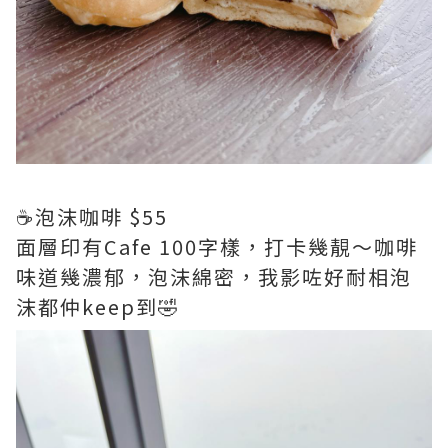
☕️泡沫咖啡 $55
面層印有Cafe 100字樣，打卡幾靚～咖啡
味道幾濃郁，泡沫綿密，我影咗好耐相泡
沫都仲keep到🤣