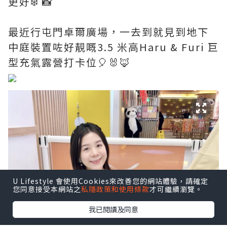
更好❄️ 📸
最近行屯門卓爾廣場，一去到就見到地下
中庭裝置咗好靚嘅3.5 米高Haru & Furi 巨
型充氣露營打卡位🎈🐰🦊
U Lifestyle 會使用Cookies來改善您的網站體驗，請確定
您同意接受本網站之
私隱政策和使用條款
才可繼續瀏覽。
我已閱讀及同意