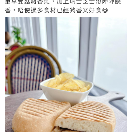
重享受菇嘅香氣，加上瑞士芝士帶陣陣鹹
香，唔使過多食材已經夠香又好食😋