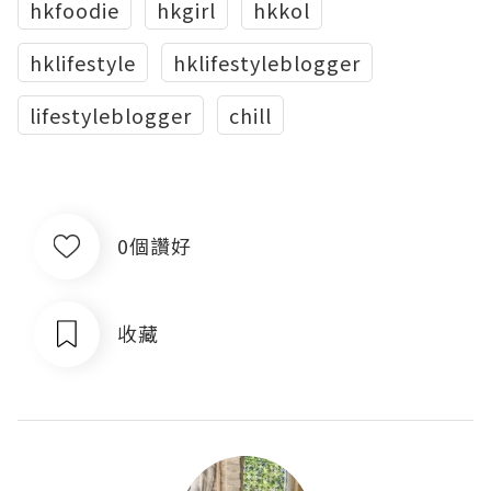
hkfoodie
hkgirl
hkkol
hklifestyle
hklifestyleblogger
lifestyleblogger
chill
0個讚好
收藏