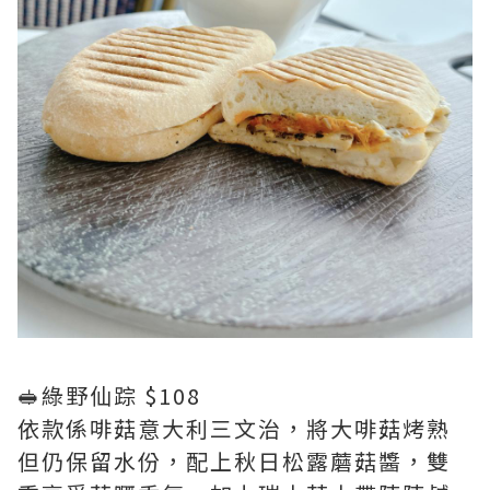
🥪綠野仙踪 $108
依款係啡菇意大利三文治，將大啡菇烤熟
但仍保留水份，配上秋日松露蘑菇醬，雙