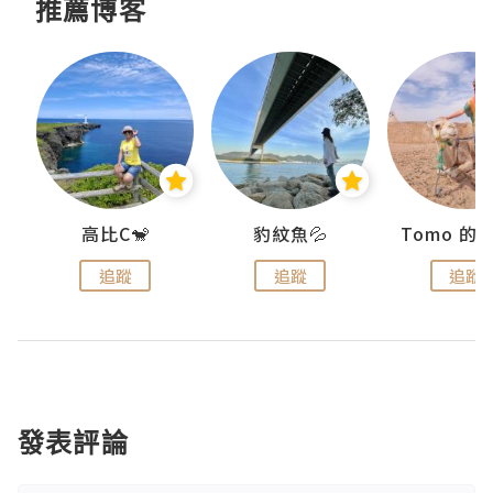
推薦博客
)
高比C🐒
豹紋魚💦
追蹤
追蹤
追蹤
發表評論