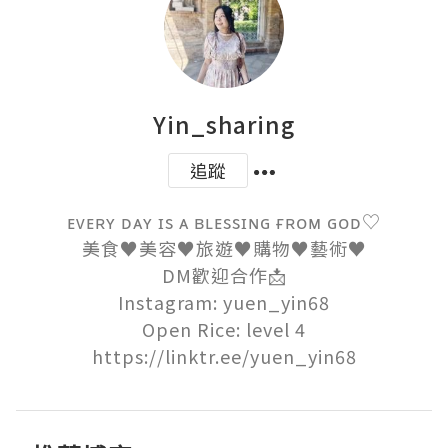
Yin_sharing
追蹤
ᴇᴠᴇʀʏ ᴅᴀʏ ɪs ᴀ ʙʟᴇssɪɴɢ ғʀᴏᴍ ɢᴏᴅ♡

美食♥︎美容♥︎旅遊♥︎購物♥︎藝術♥︎

DM歡迎合作📩

Instagram: yuen_yin68

Open Rice: level 4

https://linktr.ee/yuen_yin68