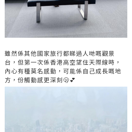
雖然係其他國家旅行都睇過人哋嘅觀景
台，但第一次係香港高空望住天際線時，
內心有種莫名感動，可能係自己成長嘅地
方，份觸動感更深刻🫢💕