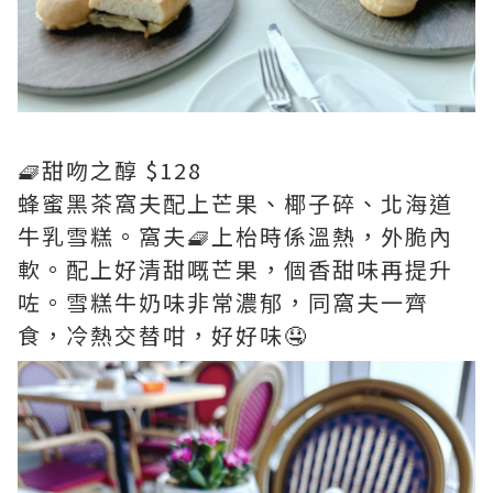
🧇甜吻之醇 $128
蜂蜜黑茶窩夫配上芒果、椰子碎、北海道
牛乳雪糕。窩夫🧇上枱時係溫熱，外脆內
軟。配上好清甜嘅芒果，個香甜味再提升
咗。雪糕牛奶味非常濃郁，同窩夫一齊
食，冷熱交替咁，好好味🤤