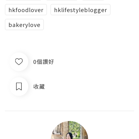
hkfoodlover
hklifestyleblogger
bakerylove
0個讚好
收藏