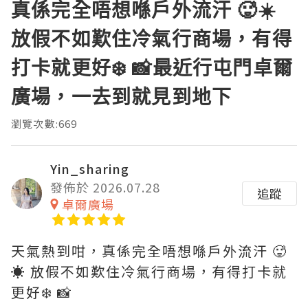
真係完全唔想喺戶外流汗 🥵☀️
放假不如歎住冷氣行商場，有得
打卡就更好❄️ 📸最近行屯門卓爾
廣場，一去到就見到地下
瀏覽次數:669
Yin_sharing
發佈於 2026.07.28
追蹤
卓爾廣場
天氣熱到咁，真係完全唔想喺戶外流汗 🥵
☀️ 放假不如歎住冷氣行商場，有得打卡就
更好❄️ 📸