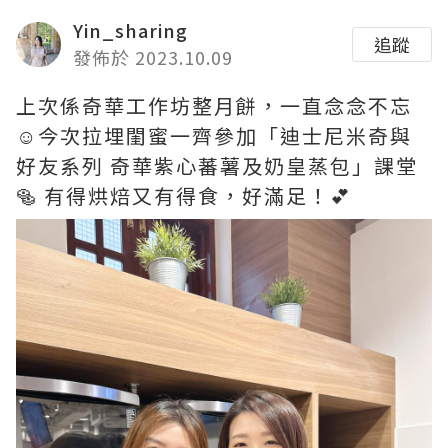
Yin_sharing
追蹤
發佈於 2023.10.09
上次係奇華工作坊整月餅，一直念念不忘
☺️今次拉埋閨蜜一齊參加「迪士尼米奇與
好友系列 奇華紫心蕃薯及奶皇蒸包」課堂
🥯 有得烘焙又有得食，好滿足！💕