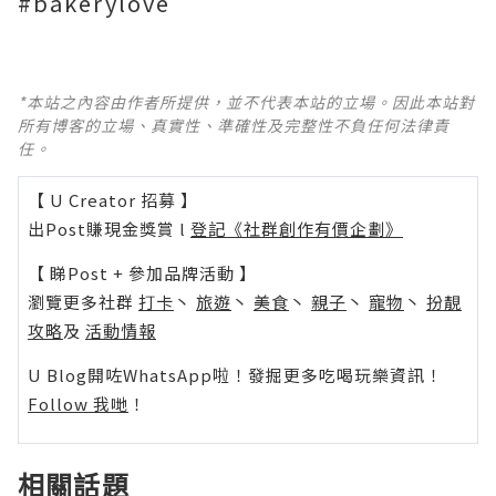
#bakerylove
*本站之內容由作者所提供，並不代表本站的立場。因此本站對
所有博客的立場、真實性、準確性及完整性不負任何法律責
任。
【 U Creator 招募 】
出Post賺現金獎賞 l
登記《社群創作有價企劃》
【 睇Post + 參加品牌活動 】
瀏覽更多社群
打卡
丶
旅遊
丶
美食
丶
親子
丶
寵物
丶
扮靚
攻略
及
活動情報
U Blog開咗WhatsApp啦！發掘更多吃喝玩樂資訊！
Follow 我哋
！
相關話題