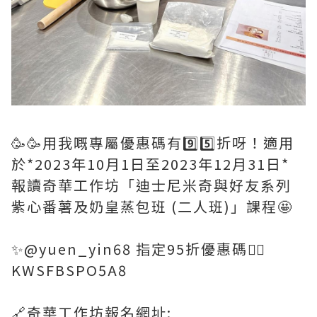
🥳🥳用我嘅專屬優惠碼有9️⃣5️⃣折呀！適用
於*2023年10月1日至2023年12月31日*
報讀奇華工作坊「迪士尼米奇與好友系列
紫心番薯及奶皇蒸包班 (二人班)」課程🤩
✨@yuen_yin68 指定95折優惠碼👉🏻
KWSFBSPO5A8
🔗奇華工作坊報名網址: