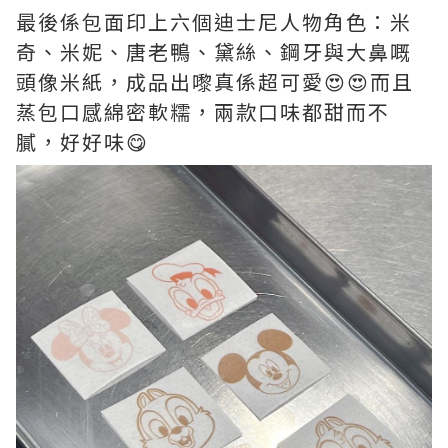
最後係包面印上六個迪士尼人物角色：米
奇、米妮、唐老鴨、黛絲、鋼牙與大鼻嘅
頭像米紙，成品出嚟真係超可愛😍😍而且
蒸包口感綿密軟糯，兩款口味都甜而不
膩，好好味😋