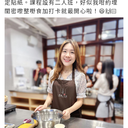
定貼紙。課程設有二人班，好似我咁約埋
閨密嚟整嘢食加打卡就最開心啦！😆🙌🏻