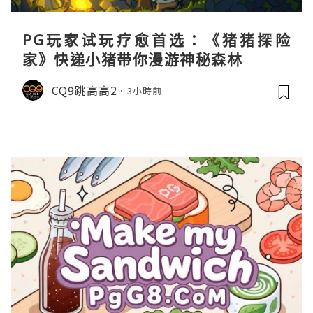
PG玩家试玩疗愈首选：《猪猪探险
家》快递小猪带你漫游神秘森林
CQ9跳高高2
3小時前