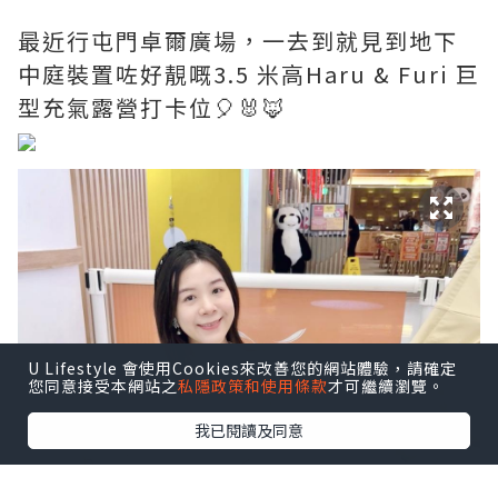
最近行屯門卓爾廣場，一去到就見到地下
中庭裝置咗好靚嘅3.5 米高Haru & Furi 巨
型充氣露營打卡位🎈🐰🦊
U Lifestyle 會使用Cookies來改善您的網站體驗，請確定
您同意接受本網站之
私隱政策和使用條款
才可繼續瀏覽。
我已閱讀及同意