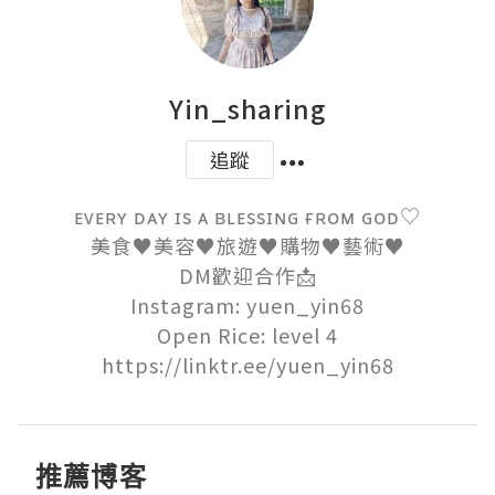
Yin_sharing
追蹤
ᴇᴠᴇʀʏ ᴅᴀʏ ɪs ᴀ ʙʟᴇssɪɴɢ ғʀᴏᴍ ɢᴏᴅ♡

美食♥︎美容♥︎旅遊♥︎購物♥︎藝術♥︎

DM歡迎合作📩

Instagram: yuen_yin68

Open Rice: level 4

https://linktr.ee/yuen_yin68
推薦博客