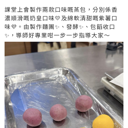
課堂上會製作兩款口味嘅蒸包，分別係香
濃順滑嘅奶皇口味💛及綿軟清甜嘅紫薯口
味💜。由製作麵團✨、發酵✨、包饀收口
✨，導師好專業咁一步一步指導大家～