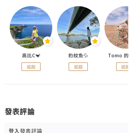
)
高比C🐒
豹紋魚💦
追蹤
追蹤
追蹤
發表評論
登入
發表評論