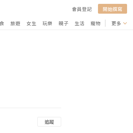
會員登記
開始撰寫
食
旅遊
女生
玩樂
親子
生活
寵物
行山
更多
打卡
追蹤