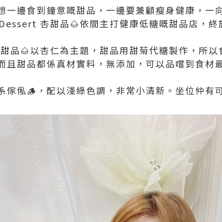
想一邊食到鐘意嘅甜品，一邊要兼顧瘦身健康，一向
d Dessert 杏甜品🌰依間主打健康低糖嘅甜品店，
sert 杏甜品🌰以杏仁為主題，甜品用甜菊代糖製作，
而且甜品都係真材實料，無添加，可以品嚐到食材
系傢俬🪵，配以淺綠色調，非常小清新。坐位仲有