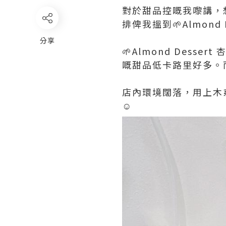
對於甜品控嘅我嚟講，
排俾我搵到🌱Almon
分享
🌱Almond Des
嘅甜品低卡路里好多。
店內環境闊落，用上木
☺️