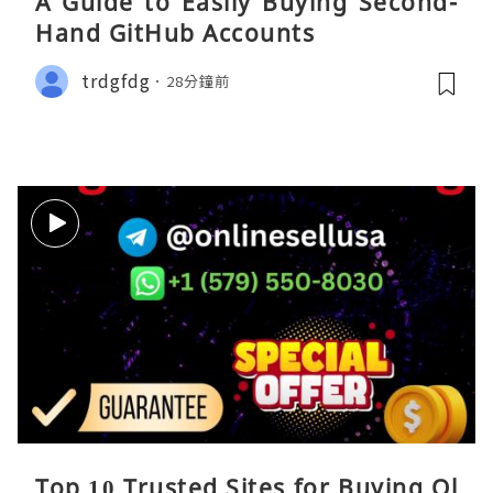
A Guide to Easily Buying Second-
Hand GitHub Accounts
trdgfdg
28分鐘前
Top 10 Trusted Sites for Buying Ol