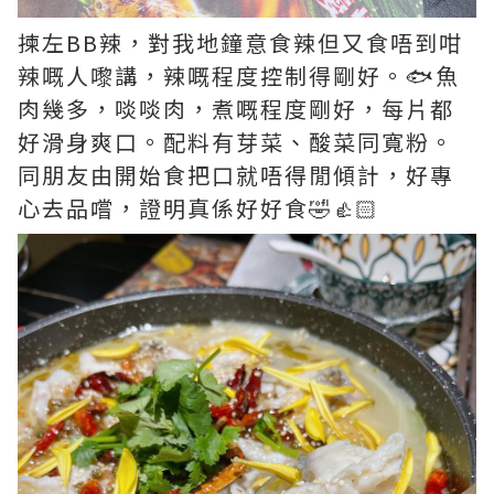
揀左BB辣，對我地鐘意食辣但又食唔到咁
辣嘅人嚟講，辣嘅程度控制得剛好。🐟魚
肉幾多，啖啖肉，煮嘅程度剛好，每片都
好滑身爽口。配料有芽菜、酸菜同寬粉。
同朋友由開始食把口就唔得閒傾計，好專
心去品嚐，證明真係好好食🤣👍🏻