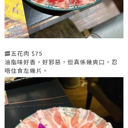
🥓五花肉 $75
油脂味好香，好邪惡，但真係幾爽口，忍
唔住食左幾片。