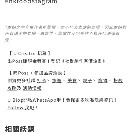
#hkfoodstagram
*本站之內容由作者所提供，並不代表本站的立場。因此本站對
所有博客的立場、真實性、準確性及完整性不負任何法律責
任。
【 U Creator 招募 】
出Post賺現金獎賞 l
登記《社群創作有價企劃》
【 睇Post + 參加品牌活動 】
瀏覽更多社群
打卡
丶
旅遊
丶
美食
丶
親子
丶
寵物
丶
扮靚
攻略
及
活動情報
U Blog開咗WhatsApp啦！發掘更多吃喝玩樂資訊！
Follow 我哋
！
相關話題