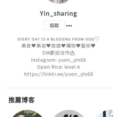
Yin_sharing
追蹤
ᴇᴠᴇʀʏ ᴅᴀʏ ɪs ᴀ ʙʟᴇssɪɴɢ ғʀᴏᴍ ɢᴏᴅ♡

美食♥︎美容♥︎旅遊♥︎購物♥︎藝術♥︎

DM歡迎合作📩

Instagram: yuen_yin68

Open Rice: level 4

https://linktr.ee/yuen_yin68
推薦博客