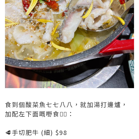
食到個酸菜魚七七八八，就加湯打邊爐，
加配左下面嘅嘢食👇🏻：
🥩手切肥牛 (細) $98