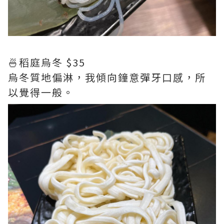
🍜稻庭烏冬 $35
烏冬質地偏淋，我傾向鐘意彈牙口感，所
以覺得一般。