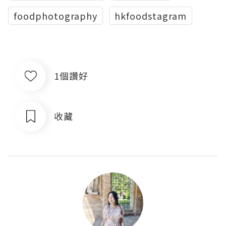
foodphotography
hkfoodstagram
1個讚好
收藏