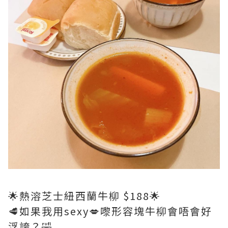
🌟熱溶芝士紐西蘭牛柳 $188🌟
🥩如果我用sexy💋嚟形容塊牛柳會唔會好
浮誇？🤣