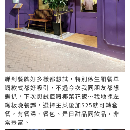
睇到餐牌好多樣都想試，特別係生酮餐單
嘅款式都好吸引，不過今次我同朋友都想
鋸扒，下次想試佢嘅椰菜花飯～我地揀左
鐵板晚餐🥓，選擇主菜後加$25就可轉套
餐，有餐湯、餐包、是日甜品同飲品，非
常豐富。