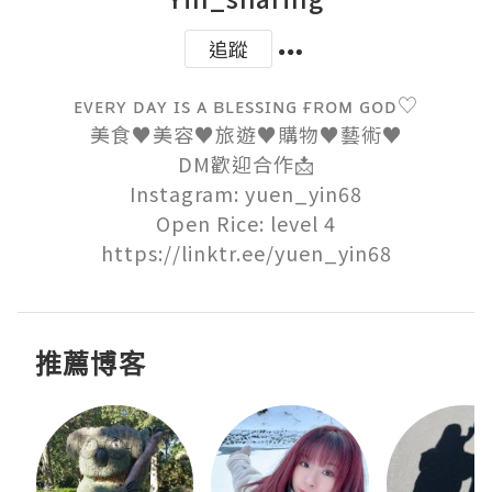
追蹤
ᴇᴠᴇʀʏ ᴅᴀʏ ɪs ᴀ ʙʟᴇssɪɴɢ ғʀᴏᴍ ɢᴏᴅ♡

美食♥︎美容♥︎旅遊♥︎購物♥︎藝術♥︎

DM歡迎合作📩

Instagram: yuen_yin68

Open Rice: level 4

https://linktr.ee/yuen_yin68
推薦博客