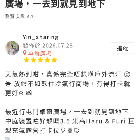
廣場，一去到就見到地下
瀏覽次數:870
Yin_sharing
發佈於 2026.07.28
追蹤
卓爾廣場
天氣熱到咁，真係完全唔想喺戶外流汗 🥵
☀️ 放假不如歎住冷氣行商場，有得打卡就
更好❄️ 📸
最近行屯門卓爾廣場，一去到就見到地下
中庭裝置咗好靚嘅3.5 米高Haru & Furi 巨
型充氣露營打卡位🎈🐰🦊