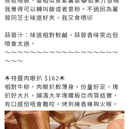
條就唔脆，變相似食緊薯蓉😂如果介意嘅
我覺得可以轉叫飯或者意粉。不過因為薯
蓉同芝士味道好夾，我又食哂🤣
蒜蓉汁：味道相對較鹹，蒜蓉香味突出但
唔會太過。
～～～～～～～～～～～～～～～～～～
～～～
🌟特選肉眼扒 $162🌟
相對牛柳，肉眼扒較薄身。份量好足，塊
扒好大片，鋪滿大半塊鐵板😍肉質結實，
有口感但唔會難咬。烤到幾香幾夠火喉。