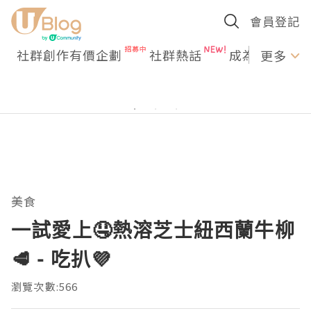
會員登記
社群創作有價企劃
社群熱話
成為U Creato
更多
美食
一試愛上🤤熱溶芝士紐西蘭牛柳
🥩 - 吃扒💜
瀏覽次數:566