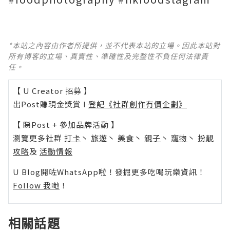
*本站之內容由作者所提供，並不代表本站的立場。因此本站對
所有博客的立場、真實性、準確性及完整性不負任何法律責
任。
【 U Creator 招募 】
出Post賺現金獎賞 l
登記《社群創作有價企劃》
【 睇Post + 參加品牌活動 】
瀏覽更多社群
打卡
丶
旅遊
丶
美食
丶
親子
丶
寵物
丶
扮靚
攻略
及
活動情報
U Blog開咗WhatsApp啦！發掘更多吃喝玩樂資訊！
Follow 我哋
！
相關話題