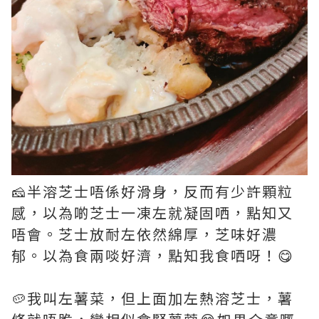
🧀半溶芝士唔係好滑身，反而有少許顆粒
感，以為啲芝士一凍左就凝固哂，點知又
唔會。芝士放耐左依然綿厚，芝味好濃
郁。以為食兩啖好濟，點知我食哂呀！😋
🥔我叫左薯菜，但上面加左熱溶芝士，薯