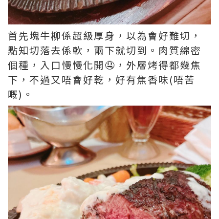
首先塊牛柳係超級厚身，以為會好難切，
點知切落去係軟，兩下就切到。肉質綿密
個種，入口慢慢化開🤤，外層烤得都幾焦
下，不過又唔會好乾，好有焦香味(唔苦
嘅)。