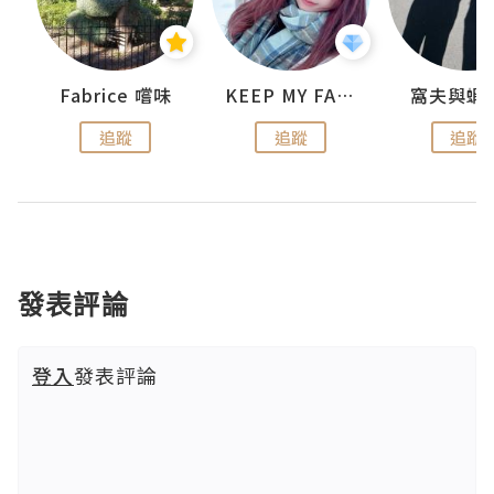
Fabrice 嚐味
KEEP MY FAITH
窩夫與蝦
追蹤
追蹤
追蹤
發表評論
登入
發表評論