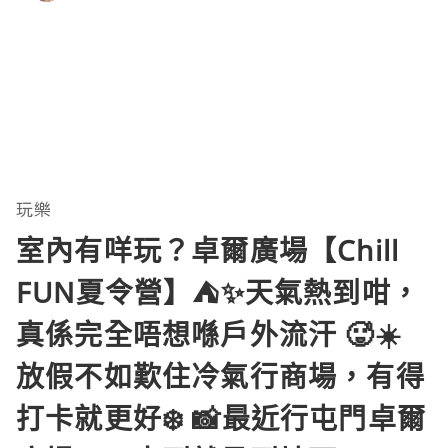
玩樂
室內有咩玩？卓爾廣場【Chill
FUN夏令營】⛺️✨天氣熱到咁，
真係完全唔想喺戶外流汗 🥵☀️
放假不如歎住冷氣行商場，有得
打卡就更好❄️ 📸最近行屯門卓爾