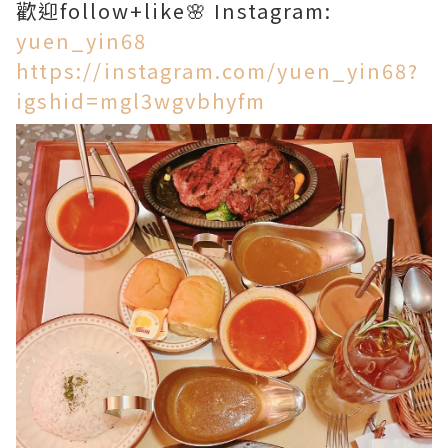
歡迎follow+like🌸 Instagram:
yuen_yin68
https://instagram.com/yuen_yin68?
igshid=mgl3wgvbhyfm