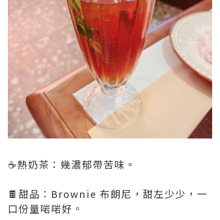
☕️熱奶茶：幾濃郁帶苦味。
🍫甜品：Brownie 布朗尼，甜左少少，一
口份量啱啱好。