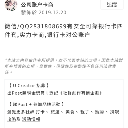
公司账户卡商
追蹤
發佈於 2019.12.20
微信/QQ2831808699有安全可靠银行卡四
件套,实力卡商,银行卡对公账户
*本站之內容由作者所提供，並不代表本站的立場。因此本站對
所有博客的立場、真實性、準確性及完整性不負任何法律責
任。
【 U Creator 招募 】
出Post賺現金獎賞 l
登記《社群創作有價企劃》
【 睇Post + 參加品牌活動 】
瀏覽更多社群
打卡
丶
旅遊
丶
美食
丶
親子
丶
寵物
丶
扮靚
攻略
及
活動情報