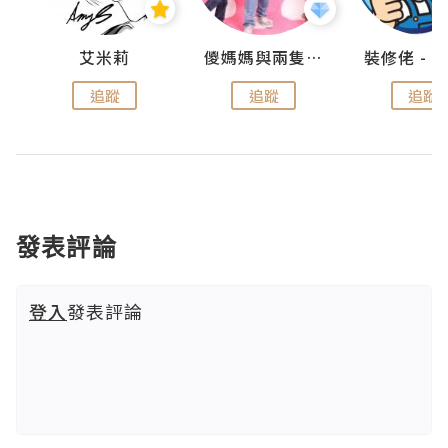
點滴
艾米莉
儍媽媽與兩隻小魔怪之家
追蹤
追蹤
追蹤
發表評論
登入
發表評論