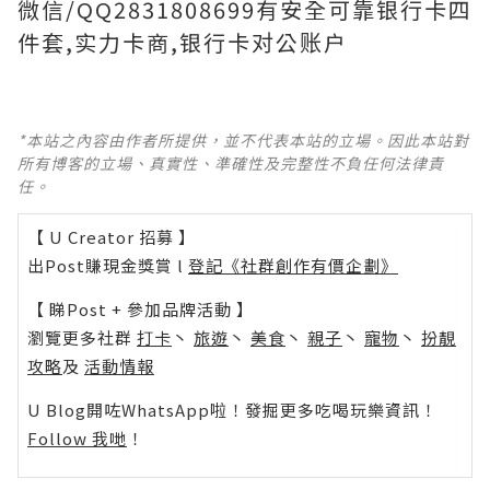
微信/QQ2831808699有安全可靠银行卡四
件套,实力卡商,银行卡对公账户
*本站之內容由作者所提供，並不代表本站的立場。因此本站對
所有博客的立場、真實性、準確性及完整性不負任何法律責
任。
【 U Creator 招募 】
出Post賺現金獎賞 l
登記《社群創作有價企劃》
【 睇Post + 參加品牌活動 】
瀏覽更多社群
打卡
丶
旅遊
丶
美食
丶
親子
丶
寵物
丶
扮靚
攻略
及
活動情報
U Blog開咗WhatsApp啦！發掘更多吃喝玩樂資訊！
Follow 我哋
！