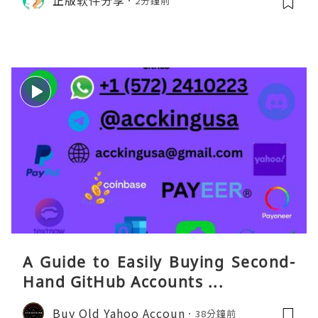
2分鐘前
打车、外卖、客户联络）：优先 Redt
eaGO（明确提供通话短信套餐）。长
A Guide to Easily Buying Second-
Hand GitHub Accounts ...
Buy Old Yahoo Accoun
38分鐘前