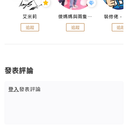
點滴
艾米莉
儍媽媽與兩隻小魔怪之家
追蹤
追蹤
追蹤
發表評論
登入
發表評論