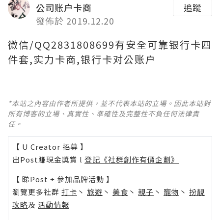
公司账户卡商
追蹤
發佈於 2019.12.20
微信/QQ2831808699有安全可靠银行卡四
件套,实力卡商,银行卡对公账户
*本站之內容由作者所提供，並不代表本站的立場。因此本站對
所有博客的立場、真實性、準確性及完整性不負任何法律責
任。
【 U Creator 招募 】
出Post賺現金獎賞 l
登記《社群創作有價企劃》
【 睇Post + 參加品牌活動 】
瀏覽更多社群
打卡
丶
旅遊
丶
美食
丶
親子
丶
寵物
丶
扮靚
攻略
及
活動情報