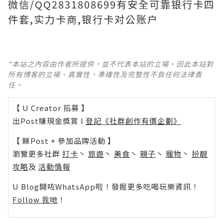
微信/QQ2831808699有安全可靠银行卡四
件套,实力卡商,银行卡对公账户
*本站之內容由作者所提供，並不代表本站的立場。因此本站對
所有博客的立場、真實性、準確性及完整性不負任何法律責
任。
【 U Creator 招募 】
出Post賺現金獎賞 l
登記《社群創作有價企劃》
【 睇Post + 參加品牌活動 】
瀏覽更多社群
打卡
丶
旅遊
丶
美食
丶
親子
丶
寵物
丶
扮靚
攻略
及
活動情報
U Blog開咗WhatsApp啦！發掘更多吃喝玩樂資訊！
Follow 我哋
！