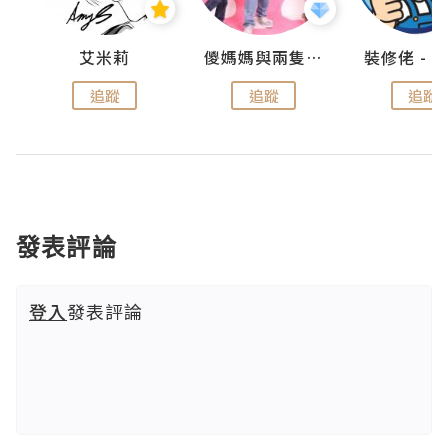
點滴
艾米莉
儍媽媽與兩隻小魔怪之家
追蹤
追蹤
追蹤
發表評論
登入
發表評論