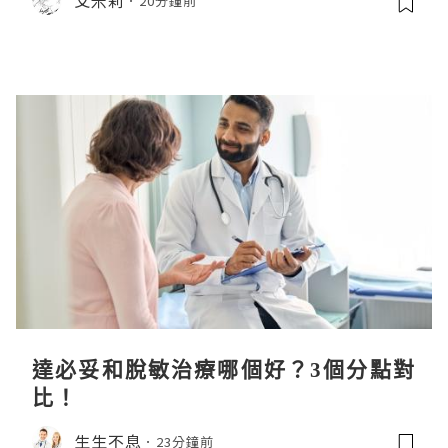
20分鐘前
達必妥和脫敏治療哪個好？3個分點對
比！
生生不息
23分鐘前