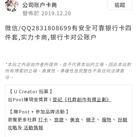
公司账户卡商
追蹤
發佈於 2019.12.20
微信/QQ2831808699有安全可靠银行卡四
件套,实力卡商,银行卡对公账户
*本站之內容由作者所提供，並不代表本站的立場。因此本站對
所有博客的立場、真實性、準確性及完整性不負任何法律責
任。
【 U Creator 招募 】
出Post賺現金獎賞 l
登記《社群創作有價企劃》
【 睇Post + 參加品牌活動 】
瀏覽更多社群
打卡
丶
旅遊
丶
美食
丶
親子
丶
寵物
丶
扮靚
攻略
及
活動情報