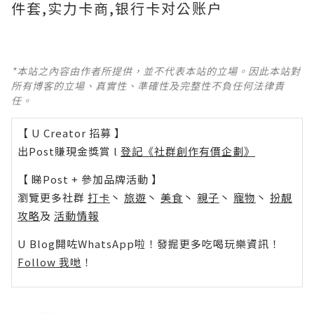
件套,实力卡商,银行卡对公账户
*本站之內容由作者所提供，並不代表本站的立場。因此本站對
所有博客的立場、真實性、準確性及完整性不負任何法律責
任。
【 U Creator 招募 】
出Post賺現金獎賞 l
登記《社群創作有價企劃》
【 睇Post + 參加品牌活動 】
瀏覽更多社群
打卡
丶
旅遊
丶
美食
丶
親子
丶
寵物
丶
扮靚
攻略
及
活動情報
U Blog開咗WhatsApp啦！發掘更多吃喝玩樂資訊！
Follow 我哋
！