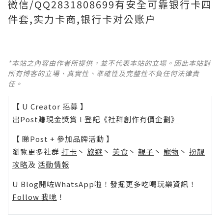
微信/QQ2831808699有安全可靠银行卡四
件套,实力卡商,银行卡对公账户
*本站之內容由作者所提供，並不代表本站的立場。因此本站對
所有博客的立場、真實性、準確性及完整性不負任何法律責
任。
【 U Creator 招募 】
出Post賺現金獎賞 l
登記《社群創作有價企劃》
【 睇Post + 參加品牌活動 】
瀏覽更多社群
打卡
丶
旅遊
丶
美食
丶
親子
丶
寵物
丶
扮靚
攻略
及
活動情報
U Blog開咗WhatsApp啦！發掘更多吃喝玩樂資訊！
Follow 我哋
！