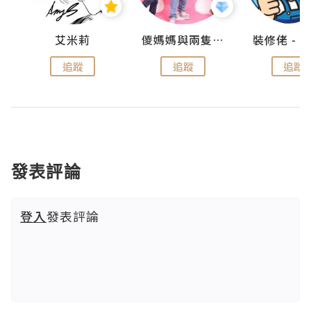
點滴
艾米莉
儍媽媽與兩隻小魔怪之家
追蹤
追蹤
追蹤
發表評論
登入
發表評論