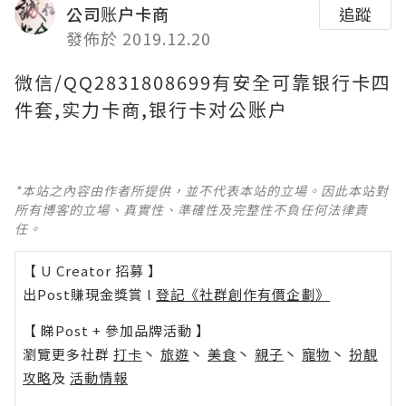
公司账户卡商
追蹤
發佈於 2019.12.20
微信/QQ2831808699有安全可靠银行卡四
件套,实力卡商,银行卡对公账户
*本站之內容由作者所提供，並不代表本站的立場。因此本站對
所有博客的立場、真實性、準確性及完整性不負任何法律責
任。
【 U Creator 招募 】
出Post賺現金獎賞 l
登記《社群創作有價企劃》
【 睇Post + 參加品牌活動 】
瀏覽更多社群
打卡
丶
旅遊
丶
美食
丶
親子
丶
寵物
丶
扮靚
攻略
及
活動情報