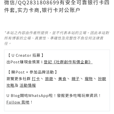
微信/QQ2831808699有安全可靠银行卡四
件套,实力卡商,银行卡对公账户
*本站之內容由作者所提供，並不代表本站的立場。因此本站對
所有博客的立場、真實性、準確性及完整性不負任何法律責
任。
【 U Creator 招募 】
出Post賺現金獎賞 l
登記《社群創作有價企劃》
【 睇Post + 參加品牌活動 】
瀏覽更多社群
打卡
丶
旅遊
丶
美食
丶
親子
丶
寵物
丶
扮靚
攻略
及
活動情報
U Blog開咗WhatsApp啦！發掘更多吃喝玩樂資訊！
Follow 我哋
！