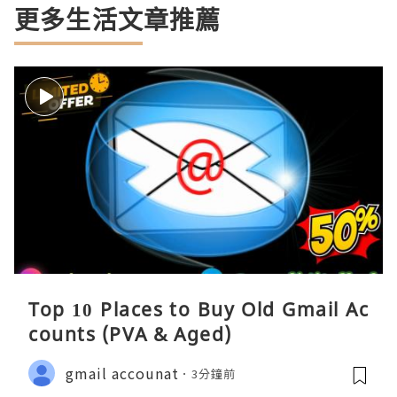
更多生活文章推薦
Top 10 Places to Buy Old Gmail Ac
counts (PVA & Aged)
gmail accounat
3分鐘前