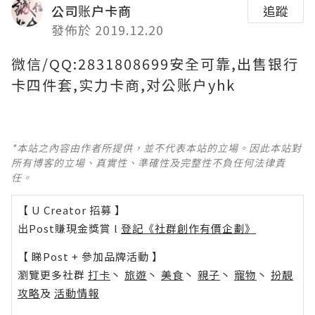
公司账户卡商
追蹤
發佈於 2019.12.20
微信/QQ:2831808699安全可靠,出售银行
卡四件套,实力卡商,对公账户yhk
*本站之內容由作者所提供，並不代表本站的立場。因此本站對
所有博客的立場、真實性、準確性及完整性不負任何法律責
任。
【 U Creator 招募 】
出Post賺現金獎賞 l
登記《社群創作有價企劃》
【 睇Post + 參加品牌活動 】
瀏覽更多社群
打卡
丶
旅遊
丶
美食
丶
親子
丶
寵物
丶
扮靚
攻略
及
活動情報