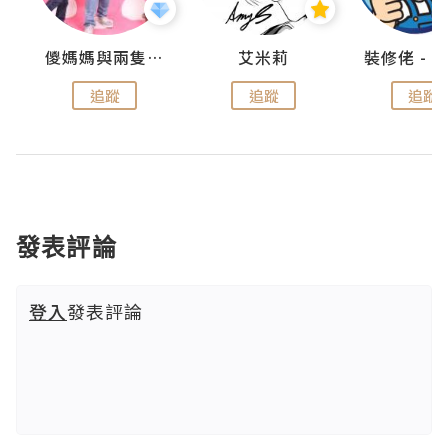
點滴
儍媽媽與兩隻小魔怪之家
艾米莉
追蹤
追蹤
追蹤
發表評論
登入
發表評論