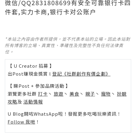
微信/QQ2831808699有安全可靠银行卡四
件套,实力卡商,银行卡对公账户
*本站之內容由作者所提供，並不代表本站的立場。因此本站對
所有博客的立場、真實性、準確性及完整性不負任何法律責
任。
【 U Creator 招募 】
出Post賺現金獎賞 l
登記《社群創作有價企劃》
【 睇Post + 參加品牌活動 】
瀏覽更多社群
打卡
丶
旅遊
丶
美食
丶
親子
丶
寵物
丶
扮靚
攻略
及
活動情報
U Blog開咗WhatsApp啦！發掘更多吃喝玩樂資訊！
Follow 我哋
！