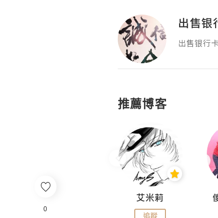
出售银
出售银行卡
推薦博客
Hahakelly的生活點滴
艾米莉
0
追蹤
追蹤