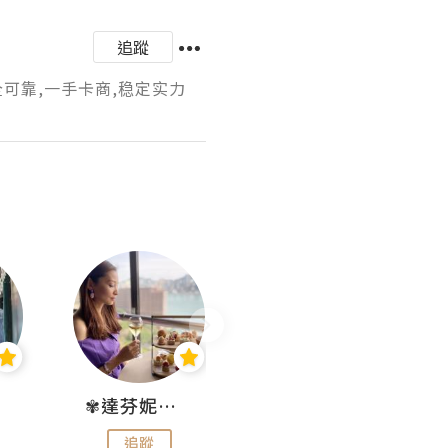
追蹤
全可靠,一手卡商,稳定实力
✾達芬妮•愛孩子•愛生活✾
wendysugar享受生活gogogo
追蹤
追蹤