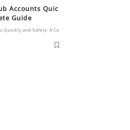
Hub Accounts Quic
ete Guide
 Quickly and Safely: A Co
ne of the most importan
rs, programmers, startup