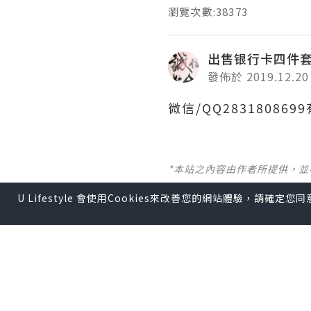
瀏覽次數:38373
出售银行卡四件
發佈於 2019.12.20
微信/QQ2831808
*本站之內容由作者所提供，
U Lifestyle 會使用Cookies來改善您的網站體驗，請確定
【 U Creator 招募 】
出Post賺現金獎賞 l
登記《
【 睇Post + 參加品牌活動 
瀏覽更多社群
打卡
丶
旅遊
U Blog開咗WhatsAp