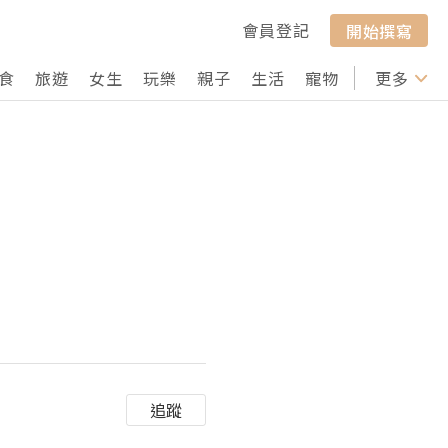
會員登記
開始撰寫
食
旅遊
女生
玩樂
親子
生活
寵物
行山
更多
打卡
追蹤