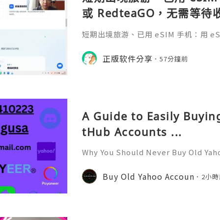
或 RedteaGO，无需等
码 + 通话短信”（如打车
短期出境旅游、已用 eSIM 手机：用 eSIM
络）：优先 RedteaGO
等待收货。需要“当地号码 + 通话短
络）：优先 RedteaGO（明确提供
正版软件分享
餐）。长
57分鐘前
公数字游民，或手机不支持 eSIM：用 
方便在不同国家切换号码与套餐 全球流量卡 ht
o.com/?c=q4apir8k
A Guide to Easily Buyi
tHub Accounts ...
Why You Should Never Buy Old Yah
ntinues to be used by millions of 
onal communication, business cor
Buy Old Yahoo Accoun
2小時
ccount recovery. Because of