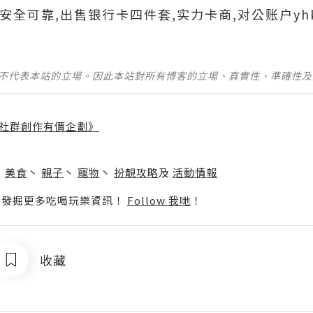
699安全可靠,出售银行卡四件套,实力卡商,对公账户yh
並不代表本站的立場。因此本站對所有博客的立場、真實性、準確性
社群創作有價企劃》
】
丶
美食
丶
親子
丶
寵物
丶
扮靚攻略
及
活動情報
p啦！發掘更多吃喝玩樂資訊！
Follow 我哋
！
收藏