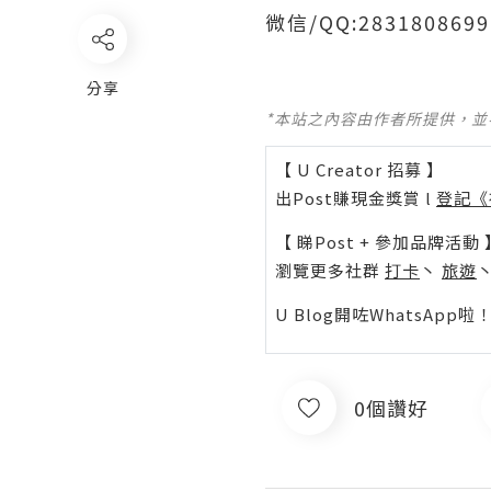
微信/QQ:2831808
分享
*本站之內容由作者所提供，
【 U Creator 招募 】
出Post賺現金獎賞 l
登記《
【 睇Post + 參加品牌活動 
瀏覽更多社群
打卡
丶
旅遊
U Blog開咗WhatsAp
0個讚好