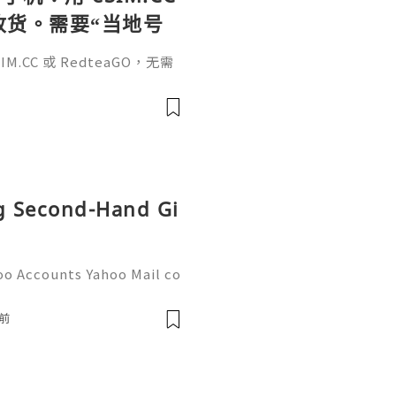
待收货。需要“当地号
、外卖、客户联
.CC 或 RedteaGO，无需
（明确提供通话短信套
信”（如打车、外卖、客户联
通话短信套餐）。长期多国移动办
Xesim，一次收货长期使用，
tps://esim.redteag
ng Second-Hand Gi
oo Accounts Yahoo Mail co
people worldwide for pers
respondence, and online a
前