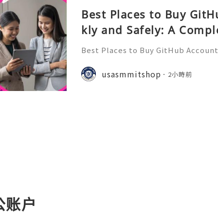
Best Places to Buy Git
kly and Safely: A Compl
Best Places to Buy GitHub Accounts
mplete Guide GitHub has become o
t platforms for software develope
usasmmitshop
2小時前
s, open-source communities, s
公账户