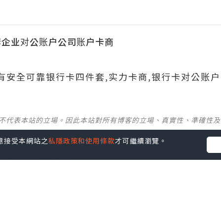
套企业对公账户公司账户卡商
699有安全可靠银行卡四件套,实力卡商,银行卡对公账户
並不代表本站的立場。因此本站對所有博客的立場、真實性、準確性
您同意接受本網站之
私隱政策和使用條款
才可繼續瀏覽。
社群創作有價企劃》
】
丶
美食
丶
親子
丶
寵物
丶
扮靚攻略
及
活動情報
p啦！發掘更多吃喝玩樂資訊！
Follow 我哋
！