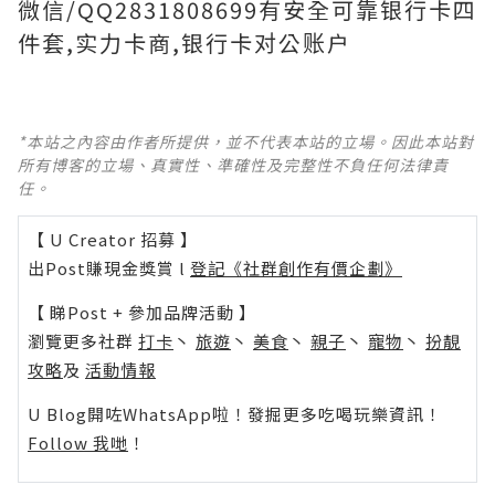
微信/QQ2831808699有安全可靠银行卡四
件套,实力卡商,银行卡对公账户
*本站之內容由作者所提供，並不代表本站的立場。因此本站對
所有博客的立場、真實性、準確性及完整性不負任何法律責
任。
【 U Creator 招募 】
出Post賺現金獎賞 l
登記《社群創作有價企劃》
【 睇Post + 參加品牌活動 】
瀏覽更多社群
打卡
丶
旅遊
丶
美食
丶
親子
丶
寵物
丶
扮靚
攻略
及
活動情報
U Blog開咗WhatsApp啦！發掘更多吃喝玩樂資訊！
Follow 我哋
！