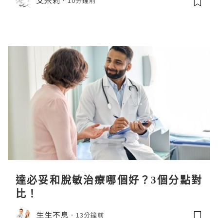
10分鐘前
達必妥和脫敏治療哪個好？3個分點對
比！
生生不息
13分鐘前