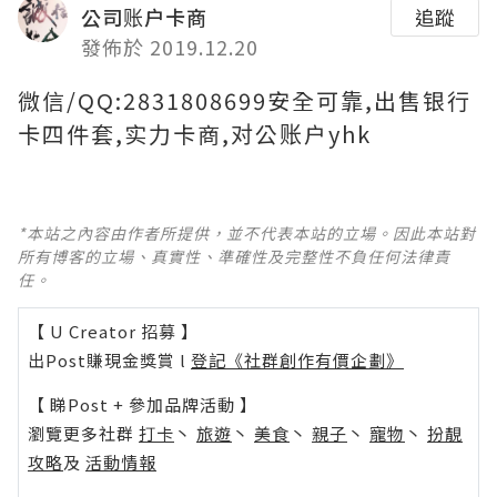
公司账户卡商
追蹤
發佈於 2019.12.20
微信/QQ:2831808699安全可靠,出售银行
卡四件套,实力卡商,对公账户yhk
*本站之內容由作者所提供，並不代表本站的立場。因此本站對
所有博客的立場、真實性、準確性及完整性不負任何法律責
任。
【 U Creator 招募 】
出Post賺現金獎賞 l
登記《社群創作有價企劃》
【 睇Post + 參加品牌活動 】
瀏覽更多社群
打卡
丶
旅遊
丶
美食
丶
親子
丶
寵物
丶
扮靚
攻略
及
活動情報