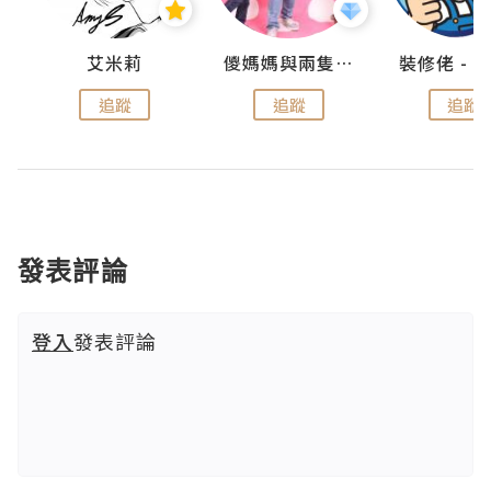
點滴
艾米莉
儍媽媽與兩隻小魔怪之家
追蹤
追蹤
追蹤
發表評論
登入
發表評論