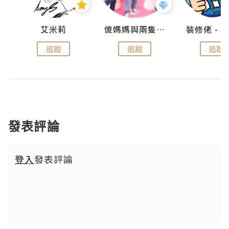
點滴
艾米莉
儍媽媽與兩隻小魔怪之家
追蹤
追蹤
追蹤
發表評論
登入
發表評論