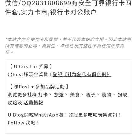
微信/QQ2831808699有安全可靠银行卡四
件套,实力卡商,银行卡对公账户
*本站之內容由作者所提供，並不代表本站的立場。因此本站對
所有博客的立場、真實性、準確性及完整性不負任何法律責
任。
【 U Creator 招募 】
出Post賺現金獎賞 l
登記《社群創作有價企劃》
【 睇Post + 參加品牌活動 】
瀏覽更多社群
打卡
丶
旅遊
丶
美食
丶
親子
丶
寵物
丶
扮靚
攻略
及
活動情報
U Blog開咗WhatsApp啦！發掘更多吃喝玩樂資訊！
Follow 我哋
！