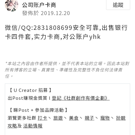
公司账户卡商
追蹤
發佈於 2019.12.20
微信/QQ:2831808699安全可靠,出售银行
卡四件套,实力卡商,对公账户yhk
*本站之內容由作者所提供，並不代表本站的立場。因此本站對
所有博客的立場、真實性、準確性及完整性不負任何法律責
任。
【 U Creator 招募 】
出Post賺現金獎賞 l
登記《社群創作有價企劃》
【 睇Post + 參加品牌活動 】
瀏覽更多社群
打卡
丶
旅遊
丶
美食
丶
親子
丶
寵物
丶
扮靚
攻略
及
活動情報