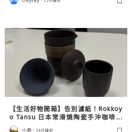
12分鐘前
【生活好物開箱】告別濾紙！Rokkoy
o Tansu 日本常滑燒陶瓷手沖咖啡組
親身試用＆真實評價
小奇
24分鐘前