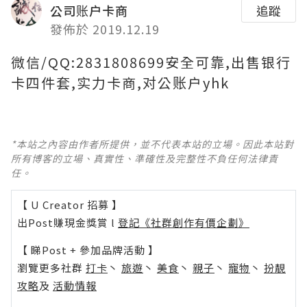
公司账户卡商
追蹤
發佈於 2019.12.19
微信/QQ:2831808699安全可靠,出售银行
卡四件套,实力卡商,对公账户yhk
*本站之內容由作者所提供，並不代表本站的立場。因此本站對
所有博客的立場、真實性、準確性及完整性不負任何法律責
任。
【 U Creator 招募 】
出Post賺現金獎賞 l
登記《社群創作有價企劃》
【 睇Post + 參加品牌活動 】
瀏覽更多社群
打卡
丶
旅遊
丶
美食
丶
親子
丶
寵物
丶
扮靚
攻略
及
活動情報