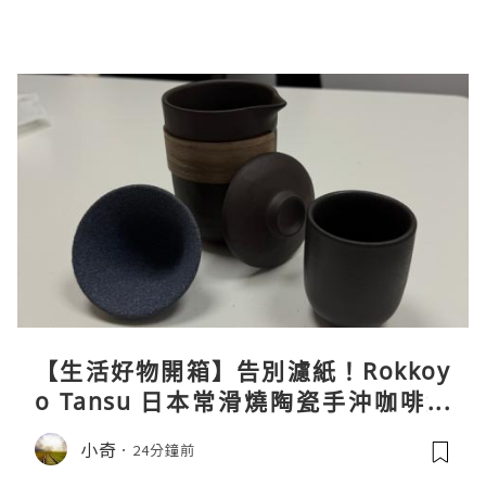
【生活好物開箱】告別濾紙！Rokkoy
o Tansu 日本常滑燒陶瓷手沖咖啡組
親身試用＆真實評價
小奇
24分鐘前