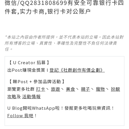
微信/QQ2831808699有安全可靠银行卡四
件套,实力卡商,银行卡对公账户
*本站之內容由作者所提供，並不代表本站的立場。因此本站對
所有博客的立場、真實性、準確性及完整性不負任何法律責
任。
【 U Creator 招募 】
出Post賺現金獎賞 l
登記《社群創作有價企劃》
【 睇Post + 參加品牌活動 】
瀏覽更多社群
打卡
丶
旅遊
丶
美食
丶
親子
丶
寵物
丶
扮靚
攻略
及
活動情報
U Blog開咗WhatsApp啦！發掘更多吃喝玩樂資訊！
Follow 我哋
！