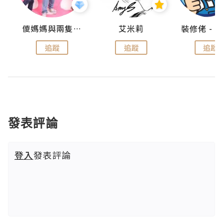
點滴
儍媽媽與兩隻小魔怪之家
艾米莉
追蹤
追蹤
追蹤
發表評論
登入
發表評論