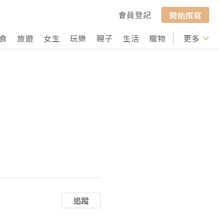
會員登記
開始撰寫
食
旅遊
女生
玩樂
親子
生活
寵物
行山
更多
打卡
追蹤