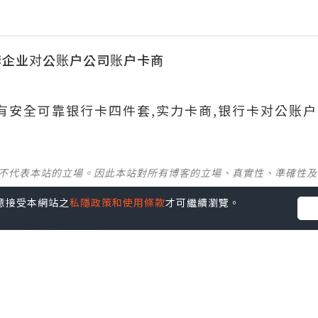
套企业对公账户公司账户卡商
699有安全可靠银行卡四件套,实力卡商,银行卡对公账户
並不代表本站的立場。因此本站對所有博客的立場、真實性、準確性
您同意接受本網站之
私隱政策和使用條款
才可繼續瀏覽。
社群創作有價企劃》
】
丶
美食
丶
親子
丶
寵物
丶
扮靚攻略
及
活動情報
p啦！發掘更多吃喝玩樂資訊！
Follow 我哋
！