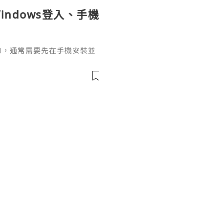
indows登入、手機
ignal，通常需要先在手機安裝並
掃描電腦畫面的二維碼，把桌面