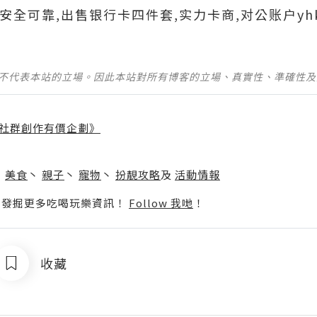
699安全可靠,出售银行卡四件套,实力卡商,对公账户yh
並不代表本站的立場。因此本站對所有博客的立場、真實性、準確性
社群創作有價企劃》
】
丶
美食
丶
親子
丶
寵物
丶
扮靚攻略
及
活動情報
p啦！發掘更多吃喝玩樂資訊！
Follow 我哋
！
收藏