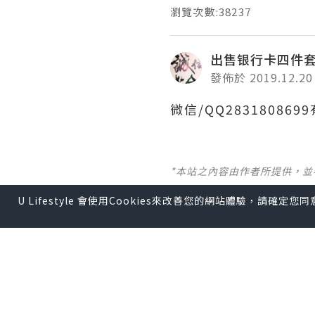
瀏覽次數:38237
出售银行卡四件
發佈於 2019.12.20
微信/QQ2831808
*本站之內容由作者所提供，
U Lifestyle 會使用Cookies來改善您的網站體驗，請確定
【 U Creator 招募 】
出Post賺現金獎賞 l
登記《
【 睇Post + 參加品牌活動 
瀏覽更多社群
打卡
丶
旅遊
U Blog開咗WhatsAp