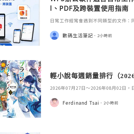
l、PDF及跨裝置使用指南
日常工作經常會遇到不同類型的文件：同事
供 Excel 表格、開會前要修改 Powe
PDF。 如果每種文件都要使用不同程
數碼生活筆記
2小時前
少人會接觸 WPS Offic
輕小說每週銷量排行（202
2026年07月27日〜2026年08月02
名如下。1. 魔法少女的魔女審判作者：A
首・文字插畫：すがわらおむ,maruch
Ferdinand Tsai
2小時前
年08月銷售數：10,281部2. 落後的
插畫：Nardack出版社：微雜誌社發售日
76部3. 反派千金轉職成超級兄控9作者