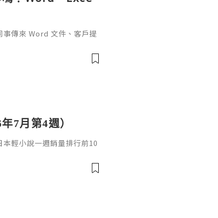
傳來 Word 文件、客戶提
rPoint，最後又要把資料整理成
式，處理起來比較零散。因此不
6年7月第4週）
日，日本輕小說一週銷量排行前10
cacia封面插畫：梅まろ卷
i出版社：角川發售日：2026
馴獸師慢生活16作者：棚架ユウ
：2026年08月銷售數：3,7