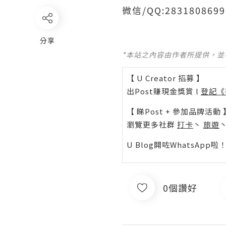
微信/QQ:2831808
分享
*本站之內容由作者所提供，
【 U Creator 招募 】
出Post賺現金獎賞 l
登記《
【 睇Post + 參加品牌活動 
瀏覽更多社群
打卡
丶
旅遊
U Blog開咗WhatsAp
0個讚好