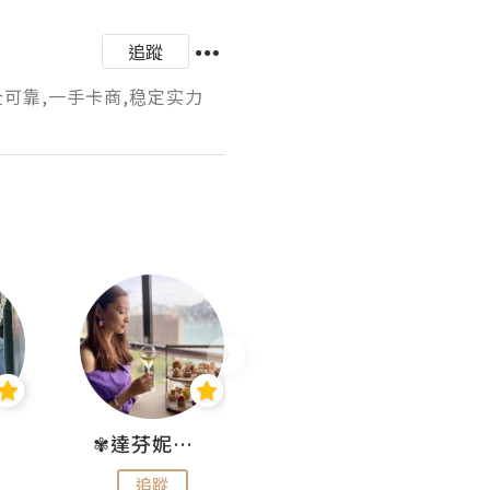
追蹤
全可靠,一手卡商,稳定实力
✾達芬妮•愛孩子•愛生活✾
wendysugar享受生活gogogo
追蹤
追蹤