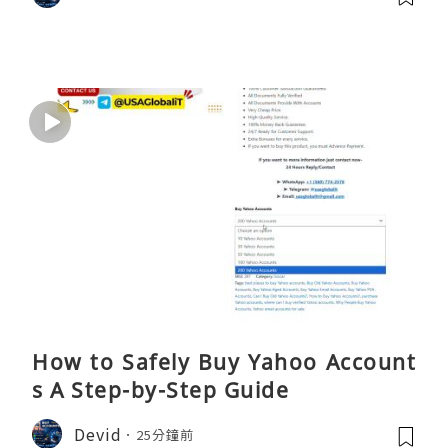
How to Safely Buy Yahoo Account
s A Step-by-Step Guide
Devid
25分鐘前