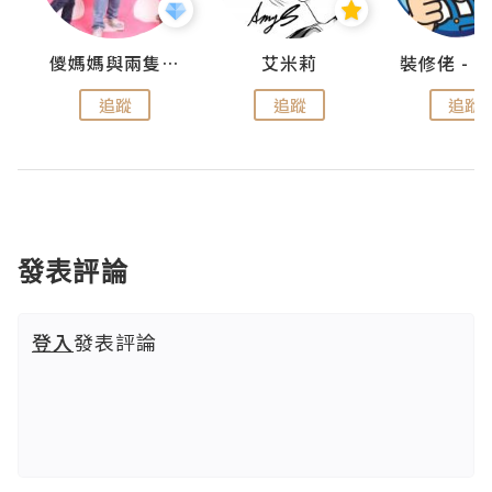
點滴
儍媽媽與兩隻小魔怪之家
艾米莉
追蹤
追蹤
追蹤
發表評論
登入
發表評論