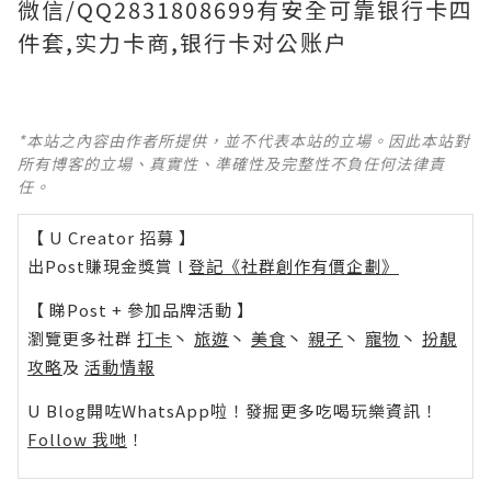
微信/QQ2831808699有安全可靠银行卡四
件套,实力卡商,银行卡对公账户
*本站之內容由作者所提供，並不代表本站的立場。因此本站對
所有博客的立場、真實性、準確性及完整性不負任何法律責
任。
【 U Creator 招募 】
出Post賺現金獎賞 l
登記《社群創作有價企劃》
【 睇Post + 參加品牌活動 】
瀏覽更多社群
打卡
丶
旅遊
丶
美食
丶
親子
丶
寵物
丶
扮靚
攻略
及
活動情報
U Blog開咗WhatsApp啦！發掘更多吃喝玩樂資訊！
Follow 我哋
！