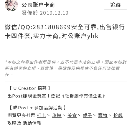
公司账户卡商
追蹤
發佈於 2019.12.19
微信/QQ:2831808699安全可靠,出售银行
卡四件套,实力卡商,对公账户yhk
*本站之內容由作者所提供，並不代表本站的立場。因此本站對
所有博客的立場、真實性、準確性及完整性不負任何法律責
任。
【 U Creator 招募 】
出Post賺現金獎賞 l
登記《社群創作有價企劃》
【 睇Post + 參加品牌活動 】
瀏覽更多社群
打卡
丶
旅遊
丶
美食
丶
親子
丶
寵物
丶
扮靚
攻略
及
活動情報