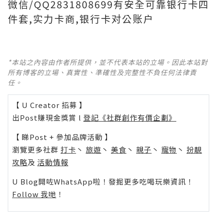
微信/QQ2831808699有安全可靠银行卡四
件套,实力卡商,银行卡对公账户
*本站之內容由作者所提供，並不代表本站的立場。因此本站對
所有博客的立場、真實性、準確性及完整性不負任何法律責
任。
【 U Creator 招募 】
出Post賺現金獎賞 l
登記《社群創作有價企劃》
【 睇Post + 參加品牌活動 】
瀏覽更多社群
打卡
丶
旅遊
丶
美食
丶
親子
丶
寵物
丶
扮靚
攻略
及
活動情報
U Blog開咗WhatsApp啦！發掘更多吃喝玩樂資訊！
Follow 我哋
！