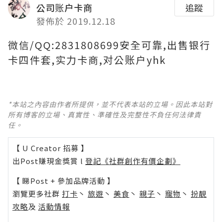
公司账户卡商
追蹤
發佈於 2019.12.18
微信/QQ:2831808699安全可靠,出售银行
卡四件套,实力卡商,对公账户yhk
*本站之內容由作者所提供，並不代表本站的立場。因此本站對
所有博客的立場、真實性、準確性及完整性不負任何法律責
任。
【 U Creator 招募 】
出Post賺現金獎賞 l
登記《社群創作有價企劃》
【 睇Post + 參加品牌活動 】
瀏覽更多社群
打卡
丶
旅遊
丶
美食
丶
親子
丶
寵物
丶
扮靚
攻略
及
活動情報