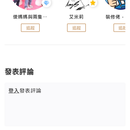
點滴
儍媽媽與兩隻小魔怪之家
艾米莉
追蹤
追蹤
追蹤
發表評論
登入
發表評論