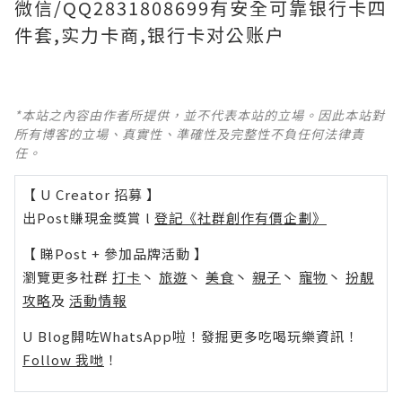
微信/QQ2831808699有安全可靠银行卡四
件套,实力卡商,银行卡对公账户
*本站之內容由作者所提供，並不代表本站的立場。因此本站對
所有博客的立場、真實性、準確性及完整性不負任何法律責
任。
【 U Creator 招募 】
出Post賺現金獎賞 l
登記《社群創作有價企劃》
【 睇Post + 參加品牌活動 】
瀏覽更多社群
打卡
丶
旅遊
丶
美食
丶
親子
丶
寵物
丶
扮靚
攻略
及
活動情報
U Blog開咗WhatsApp啦！發掘更多吃喝玩樂資訊！
Follow 我哋
！