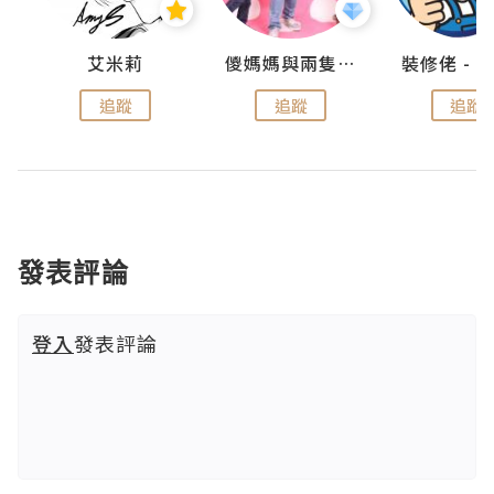
點滴
艾米莉
儍媽媽與兩隻小魔怪之家
追蹤
追蹤
追蹤
發表評論
登入
發表評論