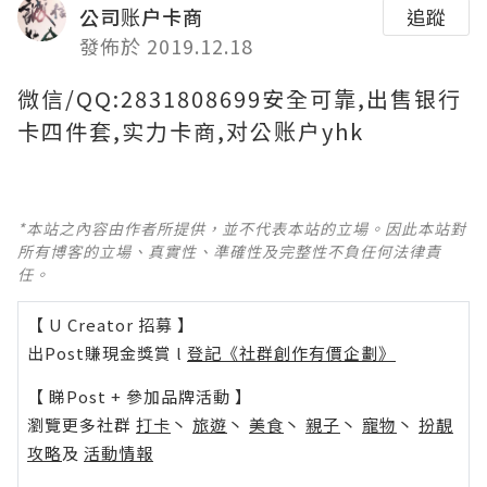
公司账户卡商
追蹤
發佈於 2019.12.18
微信/QQ:2831808699安全可靠,出售银行
卡四件套,实力卡商,对公账户yhk
*本站之內容由作者所提供，並不代表本站的立場。因此本站對
所有博客的立場、真實性、準確性及完整性不負任何法律責
任。
【 U Creator 招募 】
出Post賺現金獎賞 l
登記《社群創作有價企劃》
【 睇Post + 參加品牌活動 】
瀏覽更多社群
打卡
丶
旅遊
丶
美食
丶
親子
丶
寵物
丶
扮靚
攻略
及
活動情報