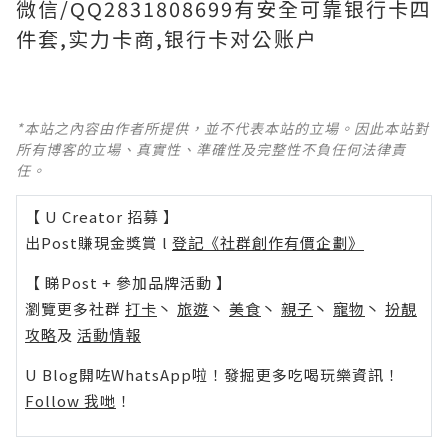
微信/QQ2831808699有安全可靠银行卡四
件套,实力卡商,银行卡对公账户
*本站之內容由作者所提供，並不代表本站的立場。因此本站對
所有博客的立場、真實性、準確性及完整性不負任何法律責
任。
【 U Creator 招募 】
出Post賺現金獎賞 l
登記《社群創作有價企劃》
【 睇Post + 參加品牌活動 】
瀏覽更多社群
打卡
丶
旅遊
丶
美食
丶
親子
丶
寵物
丶
扮靚
攻略
及
活動情報
U Blog開咗WhatsApp啦！發掘更多吃喝玩樂資訊！
Follow 我哋
！