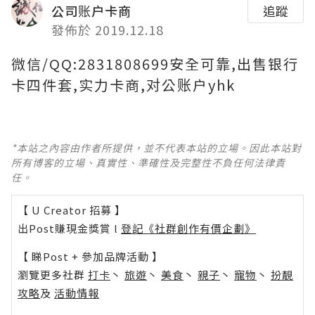
公司账户卡商
追蹤
發佈於 2019.12.18
微信/QQ:2831808699安全可靠,出售银行
卡四件套,实力卡商,对公账户yhk
*本站之內容由作者所提供，並不代表本站的立場。因此本站對
所有博客的立場、真實性、準確性及完整性不負任何法律責
任。
【 U Creator 招募 】
出Post賺現金獎賞 l
登記《社群創作有價企劃》
【 睇Post + 參加品牌活動 】
瀏覽更多社群
打卡
丶
旅遊
丶
美食
丶
親子
丶
寵物
丶
扮靚
攻略
及
活動情報