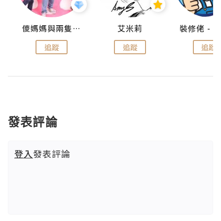
點滴
儍媽媽與兩隻小魔怪之家
艾米莉
追蹤
追蹤
追蹤
發表評論
登入
發表評論