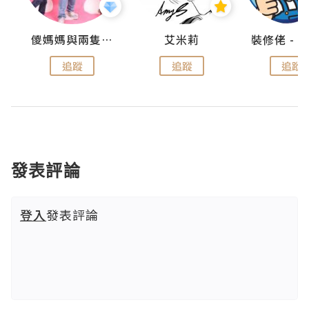
點滴
儍媽媽與兩隻小魔怪之家
艾米莉
追蹤
追蹤
追蹤
發表評論
登入
發表評論