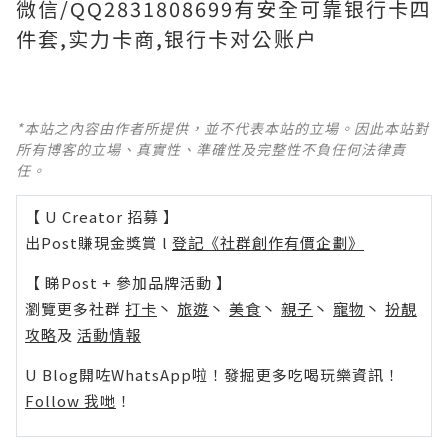
微信/QQ2831808699有安全可靠银行卡四
件套,实力卡商,银行卡对公账户
*本站之內容由作者所提供，並不代表本站的立場。因此本站對
所有博客的立場、真實性、準確性及完整性不負任何法律責
任。
【 U Creator 招募 】
出Post賺現金獎賞 l
登記《社群創作有價企劃》
【 睇Post + 參加品牌活動 】
瀏覽更多社群
打卡
丶
旅遊
丶
美食
丶
親子
丶
寵物
丶
扮靚
攻略
及
活動情報
U Blog開咗WhatsApp啦！發掘更多吃喝玩樂資訊！
Follow 我哋
！