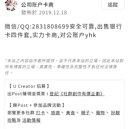
公司账户卡商
追蹤
發佈於 2019.12.18
微信/QQ:2831808699安全可靠,出售银行
卡四件套,实力卡商,对公账户yhk
*本站之內容由作者所提供，並不代表本站的立場。因此本站對
所有博客的立場、真實性、準確性及完整性不負任何法律責
任。
【 U Creator 招募 】
出Post賺現金獎賞 l
登記《社群創作有價企劃》
【 睇Post + 參加品牌活動 】
瀏覽更多社群
打卡
丶
旅遊
丶
美食
丶
親子
丶
寵物
丶
扮靚
攻略
及
活動情報