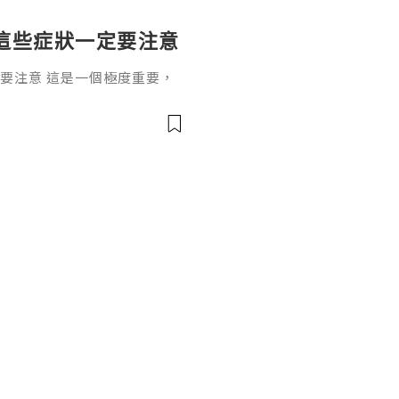
這些症狀一定要注意
要注意 這是一個極度重要，
一個根深蒂固的觀念：「懷孕
過了12週，進入孕中期（4~
。」