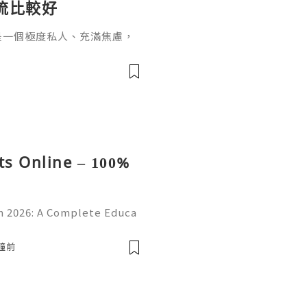
流比較好
是一個極度私人、充滿焦慮，
經常看到拿著驗孕棒、滿臉驚
，我該選哪一種？哪個比較不
s Online – 100%
 2026: A Complete Educa
d Online Learning Introduc
erstanding online platform
分鐘前