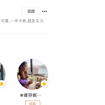
追蹤
全可靠,一手卡商,稳定实力
✾達芬妮•愛孩子•愛生活✾
wendysugar享受生活gogogo
追蹤
追蹤