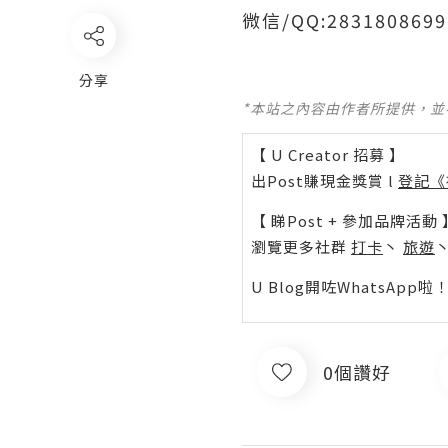
微信/QQ:2831808
分享
*本站之內容由作者所提供，
【 U Creator 招募 】
出Post賺現金獎賞 l
登記《
【 睇Post + 參加品牌活動 
瀏覽更多社群
打卡
丶
旅遊
U Blog開咗WhatsAp
0個讚好