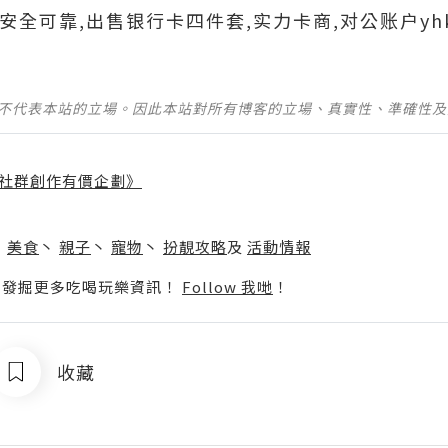
699安全可靠,出售银行卡四件套,实力卡商,对公账户yh
並不代表本站的立場。因此本站對所有博客的立場、真實性、準確性
社群創作有價企劃》
】
丶
美食
丶
親子
丶
寵物
丶
扮靚攻略
及
活動情報
p啦！發掘更多吃喝玩樂資訊！
Follow 我哋
！
收藏