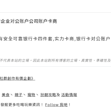
套企业对公账户公司账户卡商
699有安全可靠银行卡四件套,实力卡商,银行卡对公账户
並不代表本站的立場。因此本站對所有博客的立場、真實性、準確性
社群創作有價企劃》
】
丶
美食
丶
親子
丶
寵物
丶
扮靚攻略
及
活動情報
p啦！發掘更多吃喝玩樂資訊！
Follow 我哋
！