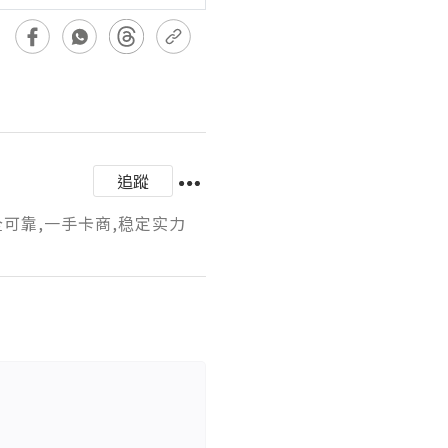
追蹤
全可靠,一手卡商,稳定实力