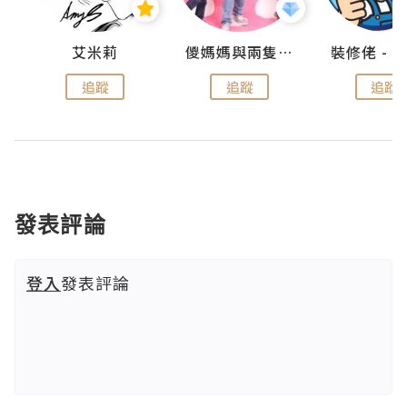
點滴
艾米莉
儍媽媽與兩隻小魔怪之家
追蹤
追蹤
追蹤
發表評論
登入
發表評論