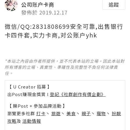
公司账户卡商
追蹤
發佈於 2019.12.17
微信/QQ:2831808699安全可靠,出售银行
卡四件套,实力卡商,对公账户yhk
*本站之內容由作者所提供，並不代表本站的立場。因此本站對
所有博客的立場、真實性、準確性及完整性不負任何法律責
任。
【 U Creator 招募 】
出Post賺現金獎賞 l
登記《社群創作有價企劃》
【 睇Post + 參加品牌活動 】
瀏覽更多社群
打卡
丶
旅遊
丶
美食
丶
親子
丶
寵物
丶
扮靚
攻略
及
活動情報