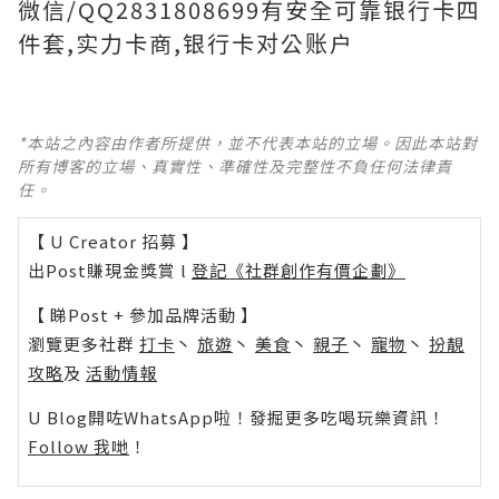
微信/QQ2831808699有安全可靠银行卡四
件套,实力卡商,银行卡对公账户
*本站之內容由作者所提供，並不代表本站的立場。因此本站對
所有博客的立場、真實性、準確性及完整性不負任何法律責
任。
【 U Creator 招募 】
出Post賺現金獎賞 l
登記《社群創作有價企劃》
【 睇Post + 參加品牌活動 】
瀏覽更多社群
打卡
丶
旅遊
丶
美食
丶
親子
丶
寵物
丶
扮靚
攻略
及
活動情報
U Blog開咗WhatsApp啦！發掘更多吃喝玩樂資訊！
Follow 我哋
！