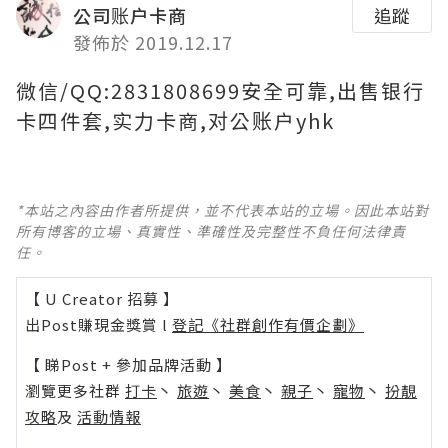
公司账户卡商
追蹤
發佈於 2019.12.17
微信/QQ:2831808699安全可靠,出售银行
卡四件套,实力卡商,对公账户yhk
*本站之內容由作者所提供，並不代表本站的立場。因此本站對
所有博客的立場、真實性、準確性及完整性不負任何法律責
任。
【 U Creator 招募 】
出Post賺現金獎賞 l
登記《社群創作有價企劃》
【 睇Post + 參加品牌活動 】
瀏覽更多社群
打卡
丶
旅遊
丶
美食
丶
親子
丶
寵物
丶
扮靚
攻略
及
活動情報