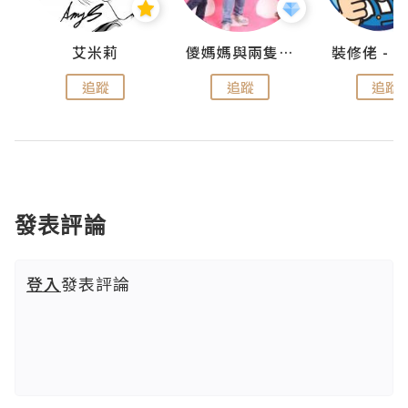
點滴
艾米莉
儍媽媽與兩隻小魔怪之家
追蹤
追蹤
追蹤
發表評論
登入
發表評論