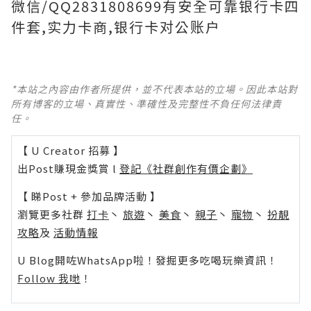
微信/QQ2831808699有安全可靠银行卡四
件套,实力卡商,银行卡对公账户
*本站之內容由作者所提供，並不代表本站的立場。因此本站對
所有博客的立場、真實性、準確性及完整性不負任何法律責
任。
【 U Creator 招募 】
出Post賺現金獎賞 l
登記《社群創作有價企劃》
【 睇Post + 參加品牌活動 】
瀏覽更多社群
打卡
丶
旅遊
丶
美食
丶
親子
丶
寵物
丶
扮靚
攻略
及
活動情報
U Blog開咗WhatsApp啦！發掘更多吃喝玩樂資訊！
Follow 我哋
！