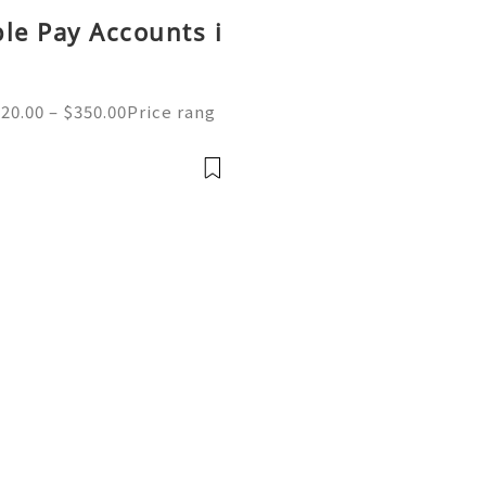
le Pay Accounts i
20.00 – $350.00Price rang
ing verified Apple Pay acc
 verified Apple Pay accou