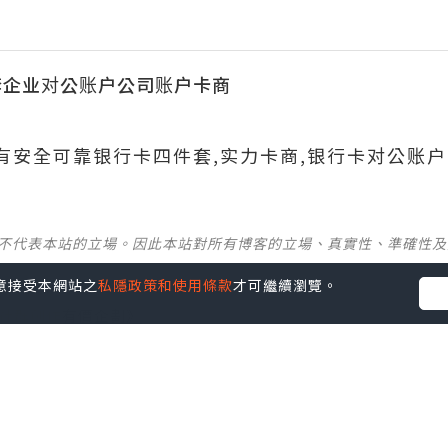
套企业对公账户公司账户卡商
699有安全可靠银行卡四件套,实力卡商,银行卡对公账户
並不代表本站的立場。因此本站對所有博客的立場、真實性、準確性
您同意接受本網站之
私隱政策和使用條款
才可繼續瀏覽。
社群創作有價企劃》
】
丶
美食
丶
親子
丶
寵物
丶
扮靚攻略
及
活動情報
p啦！發掘更多吃喝玩樂資訊！
Follow 我哋
！