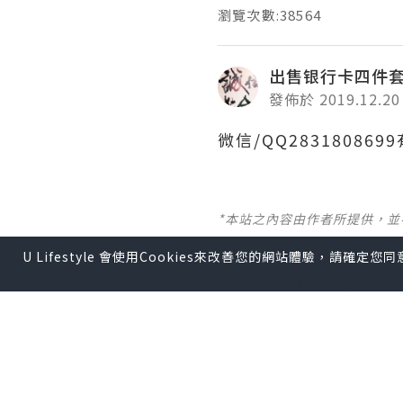
瀏覽次數:38564
出售银行卡四件
發佈於 2019.12.20
微信/QQ2831808
*本站之內容由作者所提供，
U Lifestyle 會使用Cookies來改善您的網站體驗，請確定
【 U Creator 招募 】
出Post賺現金獎賞 l
登記《
【 睇Post + 參加品牌活動 
瀏覽更多社群
打卡
丶
旅遊
U Blog開咗WhatsAp