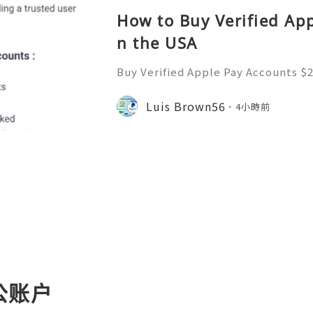
How to Buy Verified App
n the USA
Buy Verified Apple Pay Accounts $2
e: $220.00 through $350.00 Purchas
ounts gives you a fast, secure, Buy
Luis Brown56
4小時前
nts to access a secur
公账户