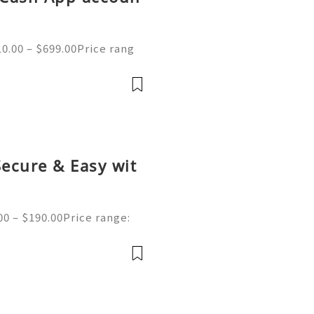
0.00 – $699.00Price rang
ified Cash App Accounts fo
 you afraid to buy our Veri
Secure & Easy wit
00 – $190.00Price range:
ed Bitpay Accounts Ready-
line Buy verified Bitpay A