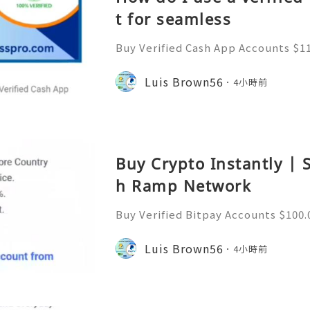
t for seamless
Buy Verified Cash App Accounts $11
e: $110.00 through $699.00 Buy Ver
r Sale | Fast Delivery Available Are
Luis Brown56
4小時前
fied Cash App Accou
Buy Crypto Instantly | 
h Ramp Network
Buy Verified Bitpay Accounts $100.
$100.00 through $190.00 Buy verifi
to-Use Verified BitPay Accounts On
Luis Brown56
4小時前
ccounts for fast, secu