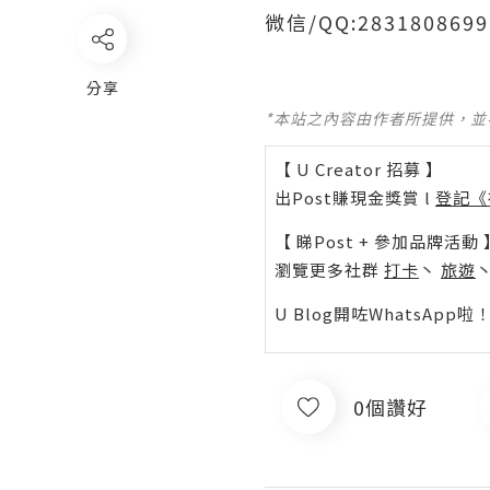
微信/QQ:2831808
分享
*本站之內容由作者所提供，
【 U Creator 招募 】
出Post賺現金獎賞 l
登記《
【 睇Post + 參加品牌活動 
瀏覽更多社群
打卡
丶
旅遊
U Blog開咗WhatsAp
0個讚好