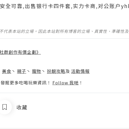
699安全可靠,出售银行卡四件套,实力卡商,对公账户yh
並不代表本站的立場。因此本站對所有博客的立場、真實性、準確性
社群創作有價企劃》
】
丶
美食
丶
親子
丶
寵物
丶
扮靚攻略
及
活動情報
p啦！發掘更多吃喝玩樂資訊！
Follow 我哋
！
收藏