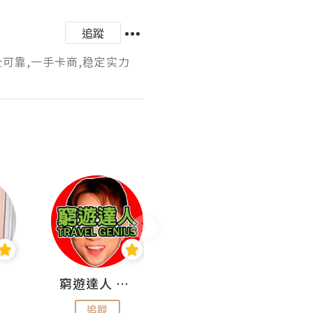
追蹤
全可靠,一手卡商,稳定实力
窮遊達人 Mr.TravelGenius
曳豬歎世界
追蹤
追蹤