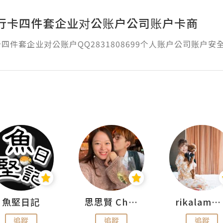
行卡四件套企业对公账户公司账户卡商
四件套企业对公账户QQ2831808699个人账户公司账户安
魚堅日記
思思賢 ChillMyBabe
rikalammm
追蹤
追蹤
追蹤