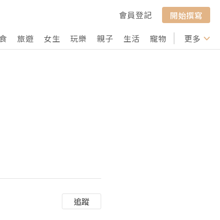
會員登記
開始撰寫
食
旅遊
女生
玩樂
親子
生活
寵物
行山
更多
打卡
追蹤