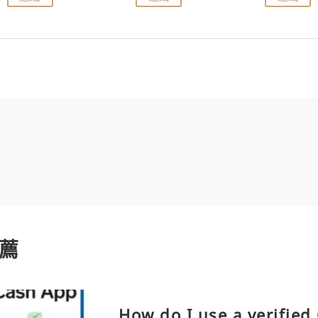
薦
How do I use a verifie