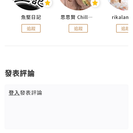
urnal
魚堅日記
思思賢 ChillMyBabe
rikala
追蹤
追蹤
追蹤
發表評論
登入
發表評論