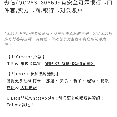
微信/QQ2831808699有安全可靠银行卡四
件套,实力卡商,银行卡对公账户
*本站之內容由作者所提供，並不代表本站的立場。因此本站對
所有博客的立場、真實性、準確性及完整性不負任何法律責
任。
【 U Creator 招募 】
出Post賺現金獎賞 l
登記《社群創作有價企劃》
【 睇Post + 參加品牌活動 】
瀏覽更多社群
打卡
丶
旅遊
丶
美食
丶
親子
丶
寵物
丶
扮靚
攻略
及
活動情報
U Blog開咗WhatsApp啦！發掘更多吃喝玩樂資訊！
Follow 我哋
！