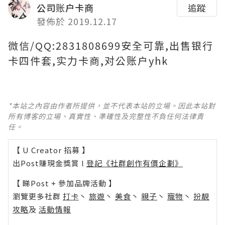
公司账户卡商
追蹤
發佈於 2019.12.17
微信/QQ:2831808699安全可靠,出售银行
卡四件套,实力卡商,对公账户yhk
*本站之內容由作者所提供，並不代表本站的立場。因此本站對
所有博客的立場、真實性、準確性及完整性不負任何法律責
任。
【 U Creator 招募 】
出Post賺現金獎賞 l
登記《社群創作有價企劃》
【 睇Post + 參加品牌活動 】
瀏覽更多社群
打卡
丶
旅遊
丶
美食
丶
親子
丶
寵物
丶
扮靚
攻略
及
活動情報