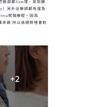
巴
瞼部
都
埋，見到鏡
firm
）另外治療師都有提及
py
呢個療程，因為
ftera
養來做 所以係絕對唔會對
+2