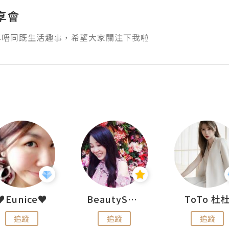
享會
享唔同既生活趣事，希望大家關注下我啦
♥Eunice♥
BeautySearch
ToTo 杜
追蹤
追蹤
追蹤