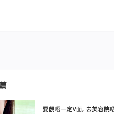
薦
要靚唔一定V面, 去美容院唔