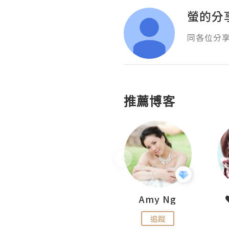
螢的分
同各位分
推薦博客
LoveCath 夏沫
Amy Ng
追蹤
追蹤