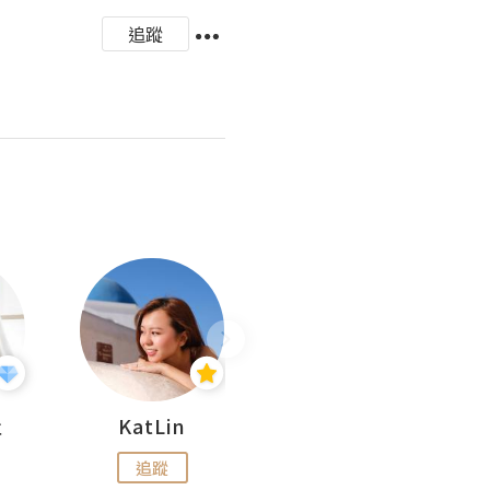
追蹤
杜
KatLin
Missmiki 米奇小姐
追蹤
追蹤