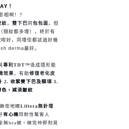
AY
！
影相啊！？
虎紋
，
雙下巴
同
包包面
。但
（頸紋都多埋），終於有
做
咁好，同埋佢都試過好幾
ish derma
最好。
與
專利
TDT™
造成隱形能
緻效果
，有助
修復老化皮
升
收緊雙下巴及頸項
2.
3.
膚色，減淡皺紋
做佢地嘅
Lifter
a
無針埋
好
有心機
同耐性幫客人
全無
做。做完仲即刻見
hea