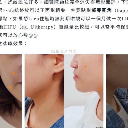
咗，虎紋淡咗好多，細微嘅頸紋完全消失得無影無踪，下
眼
心
諗
終於可以正面影相啦，仲要點影都
零死角
（
><
hap
慮點，如果想
住無時無刻都咁靚可以一個月做一次
keep
Li
他
（
）嘅能量比較細，可以當平時保
HIFU
eg.
Ultherapy
家可以放心啦
@@
之後嘅效果：
點擊圖片放大