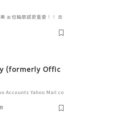
 🎀但輪廓感更重要！！ 去
做一次已經勁有效果！ Ohio
部機 ✨簡直係天衣無縫!
y (formerly Offic
oo Accounts Yahoo Mail co
people worldwide for pers
respondence, and online a
前