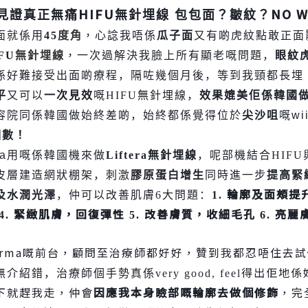
HIFU
NO W
見證真正無痛
無針埋線 包包面？皺紋？
面就係用
45
度角
，心
諗
我唔係
瓜子面
又有啲虎紋點敢正面
FU
無針埋線
，一次過解決我
臉上所有
顯老嘅問題，
眼紋
係好難接受出面啲療程，隔咗幾個月後，等到我頸都長埋
平
又可以
一次見效
嘅
HIFU
無針埋線，
效果
媲美
佢係韓國
容院同係韓國做始終差啲，始終都係覺得位於
尖沙咀
嘅
wi
個數！
ma
用嘅係韓國機來做
Lifter
a
無針埋線
，呢部機結合
HIFU
皮層建造網狀棚架，刺激
膠原蛋白增生
同時進一步
提高緊
輪廓及面頰提
及水潤光澤
，仲可以改善肌膚
6️
大問題：
1.
緊緻肌膚，回復彈性
改善膚質，收細毛孔
亮麗
4.
5.
6.
erma
嘅前台，顧問至治療師都好好，贊到我都忍唔住去試
得出佢地係
無介紹錯，治療師個手勢真係
very good,
feel
下就趕我走，仲會
因應我本身
瞼
部嘅輪廓去做個修飾
，完