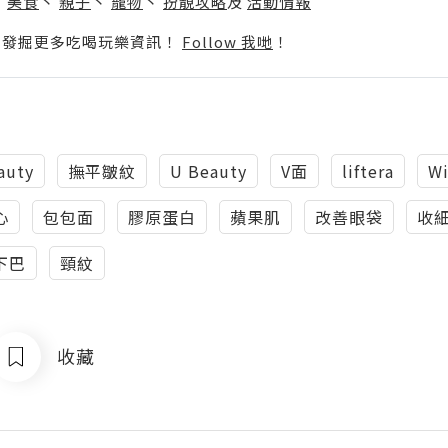
丶
美食
丶
親子
丶
寵物
丶
扮靚攻略
及
活動情報
p啦！發掘更多吃喝玩樂資訊！
Follow 我哋
！
auty
撫平皺紋
U Beauty
V面
liftera
Wi
心
包包面
膠原蛋白
蘋果肌
改善眼袋
收
下巴
頸紋
收藏