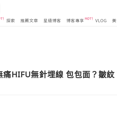
探索
推薦文章
星級博客
博客專享
VLOG
美
痛HIFU無針埋線 包包面？皺紋？