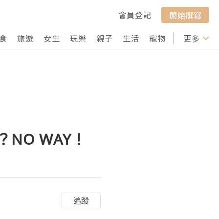
會員登記
開始撰寫
食
旅遊
女生
玩樂
親子
生活
寵物
行山
更多
打卡
NO WAY！
追蹤