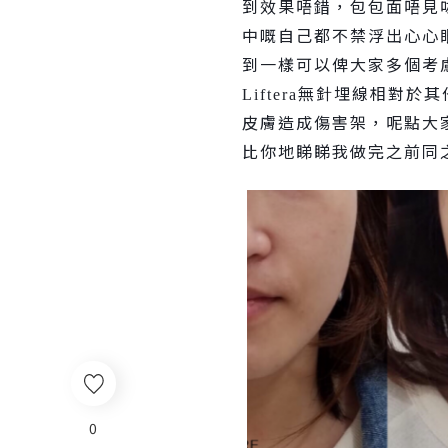
到效果唔錯，包包面唔見
中嘅自己都不禁浮出心心
到一樣可以俾大家多個考
無針埋線相對於其
Liftera
皮膚造成傷害架，呢點大
比你地睇睇我做完之前同
0