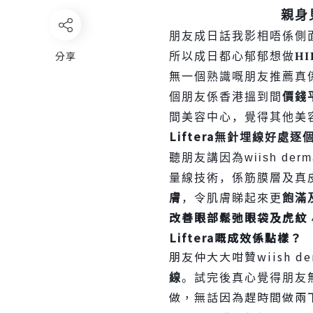
親身
朋友成日話我影相唔係側
分享
所以成日都心
郁郁想
做
HI
無一個熟識嘅朋友推薦真
個朋友係香港搵到間
價錢
間美容中心，覺得其他美
Liftera
無針埋線好處逐
聽朋友講因為
wiish der
量線技術，係筋膜層及真
膚
，令肌膚睇起來更
飽滿
改善眼部鬆弛眼袋及虎紋
Liftera
嘅成效係點樣？
朋友仲大大咁贊
wiish d
線
。試完後真心覺得朋友
做，無話因為趕時間做兩