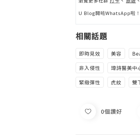
瀏覽更多社群
打卡
丶
旅遊
U Blog開咗WhatsAp
相關話題
即時見效
美容
Be
非入侵性
瑋詩醫美中
緊緻彈性
虎紋
雙
0個讚好