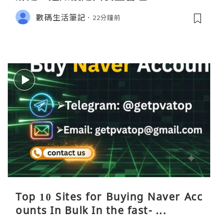
數碼生活筆記
22分鐘前
Top 10 Sites for Buying Naver Acc
ounts In Bulk In the fast- ...