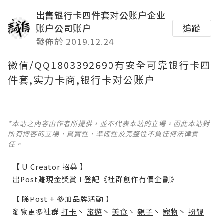
出售银行卡四件套对公账户企业
账户公司账户
追蹤
發佈於 2019.12.24
微信/QQ1803392690有安全可靠银行卡四
件套,实力卡商,银行卡对公账户
*本站之內容由作者所提供，並不代表本站的立場。因此本站對
所有博客的立場、真實性、準確性及完整性不負任何法律責
任。
【 U Creator 招募 】
出Post賺現金獎賞 l
登記《社群創作有價企劃》
【 睇Post + 參加品牌活動 】
瀏覽更多社群
打卡
丶
旅遊
丶
美食
丶
親子
丶
寵物
丶
扮靚