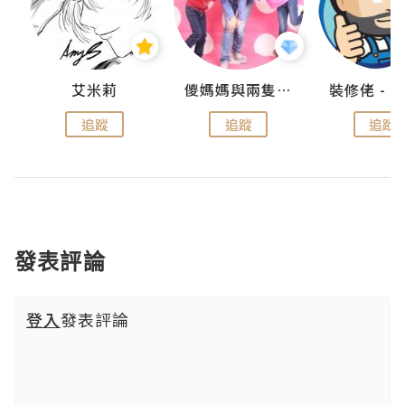
點滴
艾米莉
儍媽媽與兩隻小魔怪之家
追蹤
追蹤
追蹤
發表評論
登入
發表評論