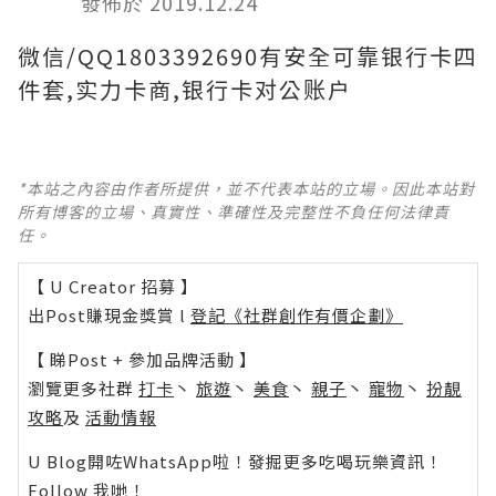
發佈於 2019.12.24
微信/QQ1803392690有安全可靠银行卡四
件套,实力卡商,银行卡对公账户
*本站之內容由作者所提供，並不代表本站的立場。因此本站對
所有博客的立場、真實性、準確性及完整性不負任何法律責
任。
【 U Creator 招募 】
出Post賺現金獎賞 l
登記《社群創作有價企劃》
【 睇Post + 參加品牌活動 】
瀏覽更多社群
打卡
丶
旅遊
丶
美食
丶
親子
丶
寵物
丶
扮靚
攻略
及
活動情報
U Blog開咗WhatsApp啦！發掘更多吃喝玩樂資訊！
Follow 我哋
！