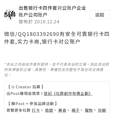
出售银行卡四件套对公账户企业
账户公司账户
追蹤
發佈於 2019.12.24
微信/QQ1803392690有安全可靠银行卡四
件套,实力卡商,银行卡对公账户
*本站之內容由作者所提供，並不代表本站的立場。因此本站對
所有博客的立場、真實性、準確性及完整性不負任何法律責
任。
【 U Creator 招募 】
出Post賺現金獎賞 l
登記《社群創作有價企劃》
【 睇Post + 參加品牌活動 】
瀏覽更多社群
打卡
丶
旅遊
丶
美食
丶
親子
丶
寵物
丶
扮靚