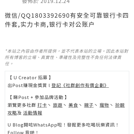
發佈於 2019.12.24
微信/QQ1803392690有安全可靠银行卡四
件套,实力卡商,银行卡对公账户
*本站之內容由作者所提供，並不代表本站的立場。因此本站對
所有博客的立場、真實性、準確性及完整性不負任何法律責
任。
【 U Creator 招募 】
出Post賺現金獎賞 l
登記《社群創作有價企劃》
【 睇Post + 參加品牌活動 】
瀏覽更多社群
打卡
丶
旅遊
丶
美食
丶
親子
丶
寵物
丶
扮靚
攻略
及
活動情報
U Blog開咗WhatsApp啦！發掘更多吃喝玩樂資訊！
Follow 我哋
！