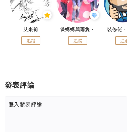
點滴
艾米莉
儍媽媽與兩隻小魔怪之家
追蹤
追蹤
追蹤
發表評論
登入
發表評論