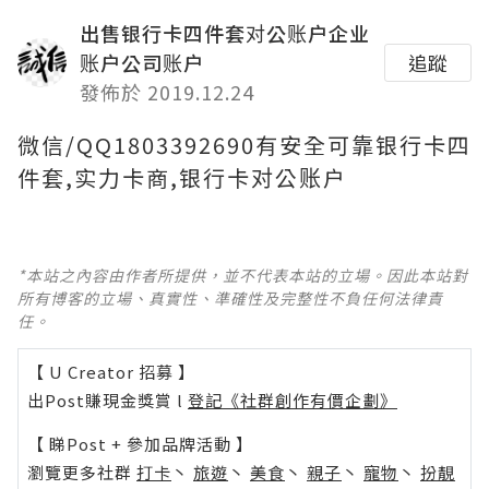
出售银行卡四件套对公账户企业
账户公司账户
追蹤
發佈於 2019.12.24
微信/QQ1803392690有安全可靠银行卡四
件套,实力卡商,银行卡对公账户
*本站之內容由作者所提供，並不代表本站的立場。因此本站對
所有博客的立場、真實性、準確性及完整性不負任何法律責
任。
【 U Creator 招募 】
出Post賺現金獎賞 l
登記《社群創作有價企劃》
【 睇Post + 參加品牌活動 】
瀏覽更多社群
打卡
丶
旅遊
丶
美食
丶
親子
丶
寵物
丶
扮靚