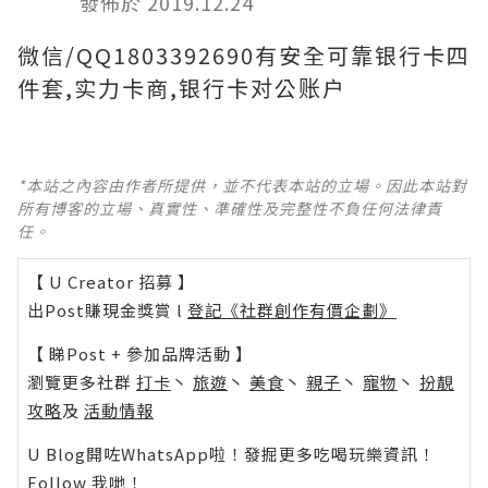
發佈於 2019.12.24
微信/QQ1803392690有安全可靠银行卡四
件套,实力卡商,银行卡对公账户
*本站之內容由作者所提供，並不代表本站的立場。因此本站對
所有博客的立場、真實性、準確性及完整性不負任何法律責
任。
【 U Creator 招募 】
出Post賺現金獎賞 l
登記《社群創作有價企劃》
【 睇Post + 參加品牌活動 】
瀏覽更多社群
打卡
丶
旅遊
丶
美食
丶
親子
丶
寵物
丶
扮靚
攻略
及
活動情報
U Blog開咗WhatsApp啦！發掘更多吃喝玩樂資訊！
Follow 我哋
！