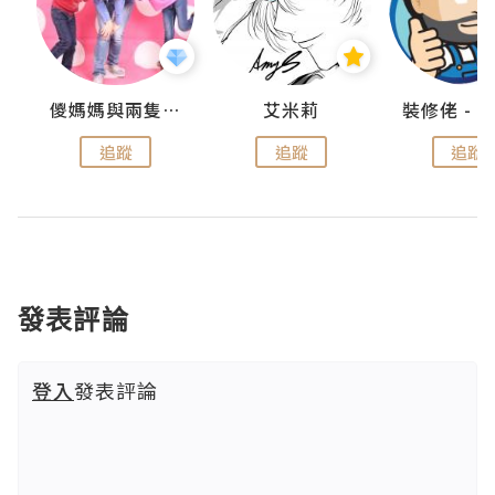
點滴
儍媽媽與兩隻小魔怪之家
艾米莉
追蹤
追蹤
追蹤
發表評論
登入
發表評論