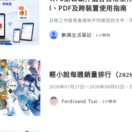
l、PDF及跨裝置使用指南
日常工作經常會遇到不同類型的文件：同事
供 Excel 表格、開會前要修改 Powe
PDF。 如果每種文件都要使用不同程
數碼生活筆記
1小時前
少人會接觸 WPS Offic
輕小說每週銷量排行（202
2026年07月27日〜2026年08月02
名如下。1. 魔法少女的魔女審判作者：A
首・文字插畫：すがわらおむ,maruch
Ferdinand Tsai
2小時前
年08月銷售數：10,281部2. 落後的
插畫：Nardack出版社：微雜誌社發售日
76部3. 反派千金轉職成超級兄控9作者