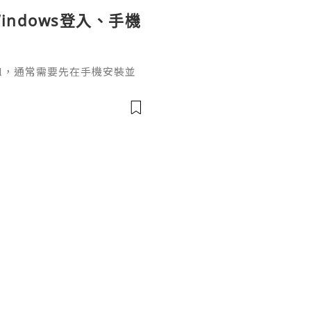
indows登入、手機
ignal，通常需要先在手機安裝並
掃描電腦畫面的二維碼，把桌面