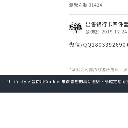
瀏覽次數:31424
出售银行卡四件
發佈於 2019.12.24
微信/QQ1803392
*本站之內容由作者所提供，
U Lifestyle 會使用Cookies來改善您的網站體驗，請確定
【 U Creator 招募 】
出Post賺現金獎賞 l
登記《
【 睇Post + 參加品牌活動 
瀏覽更多社群
打卡
丶
旅遊
U Blog開咗WhatsAp