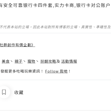
690有安全可靠银行卡四件套,实力卡商,银行卡对公账户
並不代表本站的立場。因此本站對所有博客的立場、真實性、準確性
社群創作有價企劃》
】
丶
美食
丶
親子
丶
寵物
丶
扮靚攻略
及
活動情報
p啦！發掘更多吃喝玩樂資訊！
Follow 我哋
！
收藏