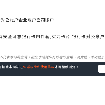
套对公账户企业账户公司账户
690有安全可靠银行卡四件套,实力卡商,银行卡对公账户
並不代表本站的立場。因此本站對所有博客的立場、真實性、準確性
您同意接受本網站之
私隱政策和使用條款
才可繼續瀏覽。
社群創作有價企劃》
】
丶
美食
丶
親子
丶
寵物
丶
扮靚攻略
及
活動情報
p啦！發掘更多吃喝玩樂資訊！
Follow 我哋
！