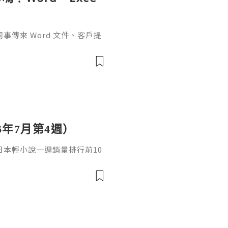
傳來 Word 文件、客戶提
rPoint，最後又要把資料整理成
式，處理起來比較零散。因此不
6年7月第4週）
日，日本輕小說一週銷量排行前10
cacia封面插畫：梅まろ卷
i出版社：角川發售日：2026
馴獸師慢生活16作者：棚架ユウ
：2026年08月銷售數：3,7