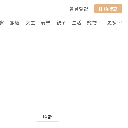
會員登記
開始撰寫
食
旅遊
女生
玩樂
親子
生活
寵物
行山
更多
打卡
追蹤