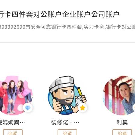
行卡四件套对公账户企业账户公司账户
1803392690有安全可靠银行卡四件套,实力卡商,银行卡对公
儍媽媽與兩隻小魔怪之家
裝修佬 - 香港一站式網上裝修平台
利奧
追蹤
追蹤
追蹤