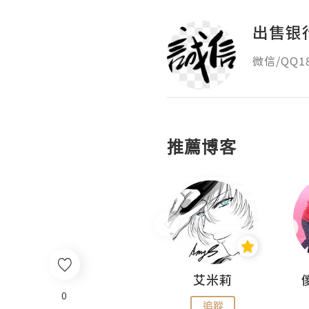
出售银
微信/QQ
推薦博客
Hahakelly的生活點滴
艾米莉
0
追蹤
追蹤