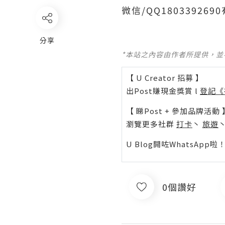
微信/QQ1803392
分享
*本站之內容由作者所提供，
【 U Creator 招募 】
出Post賺現金獎賞 l
登記《
【 睇Post + 參加品牌活動 
瀏覽更多社群
打卡
丶
旅遊
U Blog開咗WhatsAp
0個讚好