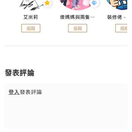
點滴
艾米莉
儍媽媽與兩隻小魔怪之家
追蹤
追蹤
追蹤
發表評論
登入
發表評論