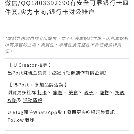
微信/QQ1803392690有安全可靠银行卡四
件套,实力卡商,银行卡对公账户
*本站之內容由作者所提供，並不代表本站的立場。因此本站對
所有博客的立場、真實性、準確性及完整性不負任何法律責
任。
【 U Creator 招募 】
出Post賺現金獎賞 l
登記《社群創作有價企劃》
【 睇Post + 參加品牌活動 】
瀏覽更多社群
打卡
丶
旅遊
丶
美食
丶
親子
丶
寵物
丶
扮靚
攻略
及
活動情報
U Blog開咗WhatsApp啦！發掘更多吃喝玩樂資訊！
Follow 我哋
！