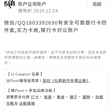
账户公司账户
追蹤
發佈於 2019.12.24
微信/QQ1803392690有安全可靠银行卡四
件套,实力卡商,银行卡对公账户
*本站之內容由作者所提供，並不代表本站的立場。因此本站對
所有博客的立場、真實性、準確性及完整性不負任何法律責
任。
【 U Creator 招募 】
出Post賺現金獎賞 l
登記《社群創作有價企劃》
【 睇Post + 參加品牌活動 】
瀏覽更多社群
打卡
丶
旅遊
丶
美食
丶
親子
丶
寵物
丶
扮靚
攻略
及
活動情報