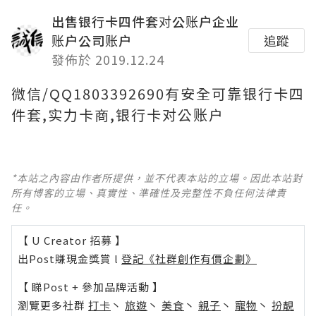
出售银行卡四件套对公账户企业
账户公司账户
追蹤
發佈於 2019.12.24
微信/QQ1803392690有安全可靠银行卡四
件套,实力卡商,银行卡对公账户
*本站之內容由作者所提供，並不代表本站的立場。因此本站對
所有博客的立場、真實性、準確性及完整性不負任何法律責
任。
【 U Creator 招募 】
出Post賺現金獎賞 l
登記《社群創作有價企劃》
【 睇Post + 參加品牌活動 】
瀏覽更多社群
打卡
丶
旅遊
丶
美食
丶
親子
丶
寵物
丶
扮靚