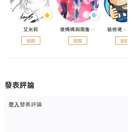
點滴
艾米莉
儍媽媽與兩隻小魔怪之家
追蹤
追蹤
追蹤
發表評論
登入
發表評論