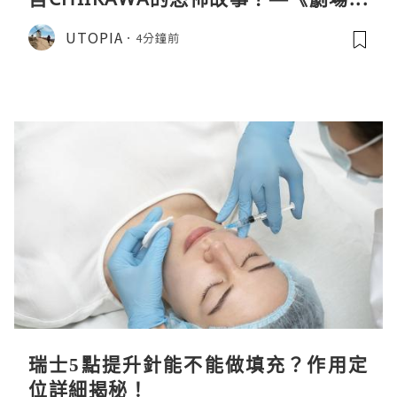
CHIIKAWA 人魚島的秘密》
UTOPIA
4分鐘前
瑞士5點提升針能不能做填充？作用定
位詳細揭秘！