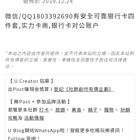
發佈於 2019.12.24
微信/QQ1803392690有安全可靠银行卡四
件套,实力卡商,银行卡对公账户
*本站之內容由作者所提供，並不代表本站的立場。因此本站對
所有博客的立場、真實性、準確性及完整性不負任何法律責
任。
【 U Creator 招募 】
出Post賺現金獎賞 l
登記《社群創作有價企劃》
【 睇Post + 參加品牌活動 】
瀏覽更多社群
打卡
丶
旅遊
丶
美食
丶
親子
丶
寵物
丶
扮靚
攻略
及
活動情報
U Blog開咗WhatsApp啦！發掘更多吃喝玩樂資訊！
Follow 我哋
！