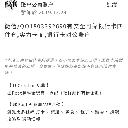
账户公司账户
追蹤
發佈於 2019.12.24
微信/QQ1803392690有安全可靠银行卡四
件套,实力卡商,银行卡对公账户
*本站之內容由作者所提供，並不代表本站的立場。因此本站對
所有博客的立場、真實性、準確性及完整性不負任何法律責
任。
【 U Creator 招募 】
出Post賺現金獎賞 l
登記《社群創作有價企劃》
【 睇Post + 參加品牌活動 】
瀏覽更多社群
打卡
丶
旅遊
丶
美食
丶
親子
丶
寵物
丶
扮靚
攻略
及
活動情報