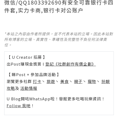
微信/QQ1803392690有安全可靠银行卡四
件套,实力卡商,银行卡对公账户
*本站之內容由作者所提供，並不代表本站的立場。因此本站對
所有博客的立場、真實性、準確性及完整性不負任何法律責
任。
【 U Creator 招募 】
出Post賺現金獎賞 l
登記《社群創作有價企劃》
【 睇Post + 參加品牌活動 】
瀏覽更多社群
打卡
丶
旅遊
丶
美食
丶
親子
丶
寵物
丶
扮靚
攻略
及
活動情報
U Blog開咗WhatsApp啦！發掘更多吃喝玩樂資訊！
Follow 我哋
！