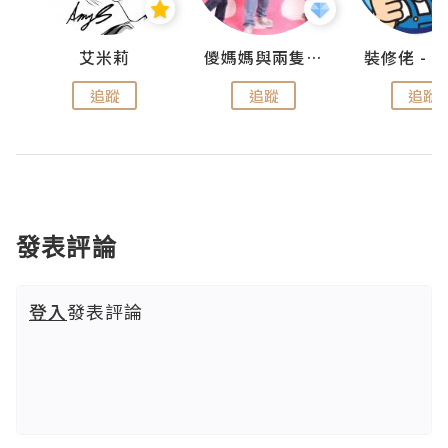
點滴
艾米莉
儍媽媽與兩隻小魔怪之家
追蹤
追蹤
追蹤
發表評論
登入
發表評論