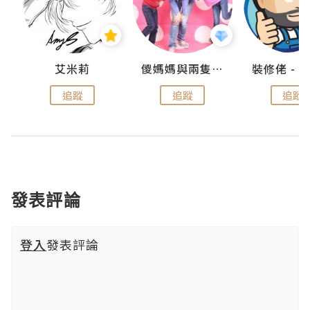
點滴
艾米莉
儍媽媽與兩隻小魔怪之家
追蹤
追蹤
追蹤
發表評論
登入
發表評論