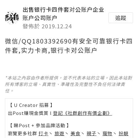
出售银行卡四件套对公账户企业
账户公司账户
追蹤
發佈於 2019.12.24
微信/QQ1803392690有安全可靠银行卡四
件套,实力卡商,银行卡对公账户
*本站之內容由作者所提供，並不代表本站的立場。因此本站對
所有博客的立場、真實性、準確性及完整性不負任何法律責
任。
【 U Creator 招募 】
出Post賺現金獎賞 l
登記《社群創作有價企劃》
【 睇Post + 參加品牌活動 】
瀏覽更多社群
打卡
丶
旅遊
丶
美食
丶
親子
丶
寵物
丶
扮靚