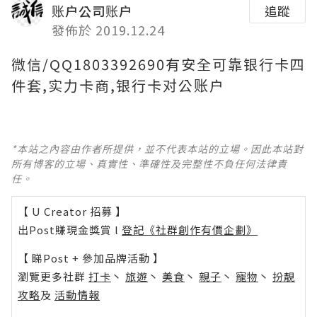
账户公司账户
追蹤
發佈於 2019.12.24
微信/QQ1803392690有安全可靠银行卡四
件套,实力卡商,银行卡对公账户
*本站之內容由作者所提供，並不代表本站的立場。因此本站對
所有博客的立場、真實性、準確性及完整性不負任何法律責
任。
【 U Creator 招募 】
出Post賺現金獎賞 l
登記《社群創作有價企劃》
【 睇Post + 參加品牌活動 】
瀏覽更多社群
打卡
丶
旅遊
丶
美食
丶
親子
丶
寵物
丶
扮靚
攻略
及
活動情報