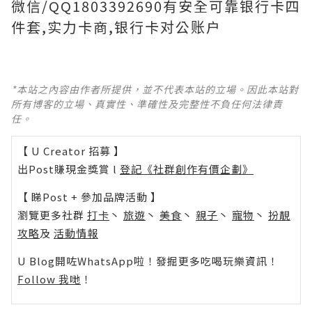
微信/QQ1803392690有安全可靠银行卡四
件套,实力卡商,银行卡对公账户
*本站之內容由作者所提供，並不代表本站的立場。因此本站對
所有博客的立場、真實性、準確性及完整性不負任何法律責
任。
【 U Creator 招募 】
出Post賺現金獎賞 l
登記《社群創作有價企劃》
【 睇Post + 參加品牌活動 】
瀏覽更多社群
打卡
丶
旅遊
丶
美食
丶
親子
丶
寵物
丶
扮靚
攻略
及
活動情報
U Blog開咗WhatsApp啦！發掘更多吃喝玩樂資訊！
Follow 我哋
！