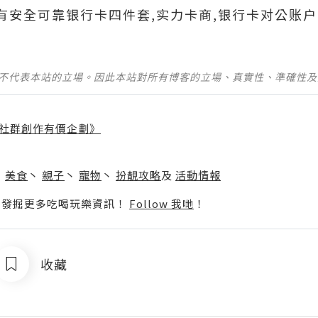
690有安全可靠银行卡四件套,实力卡商,银行卡对公账户
並不代表本站的立場。因此本站對所有博客的立場、真實性、準確性
社群創作有價企劃》
】
丶
美食
丶
親子
丶
寵物
丶
扮靚攻略
及
活動情報
p啦！發掘更多吃喝玩樂資訊！
Follow 我哋
！
收藏