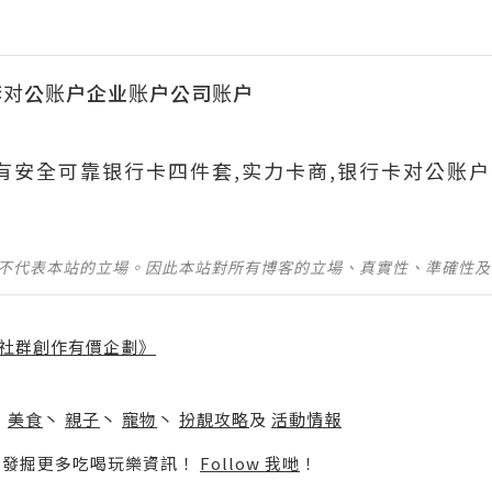
套对公账户企业账户公司账户
690有安全可靠银行卡四件套,实力卡商,银行卡对公账户
並不代表本站的立場。因此本站對所有博客的立場、真實性、準確性
社群創作有價企劃》
】
丶
美食
丶
親子
丶
寵物
丶
扮靚攻略
及
活動情報
p啦！發掘更多吃喝玩樂資訊！
Follow 我哋
！