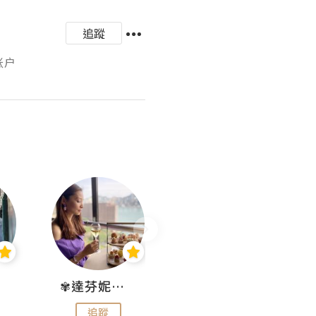
追蹤
账户
✾達芬妮•愛孩子•愛生活✾
wendysugar享受生活gogogo
追蹤
追蹤