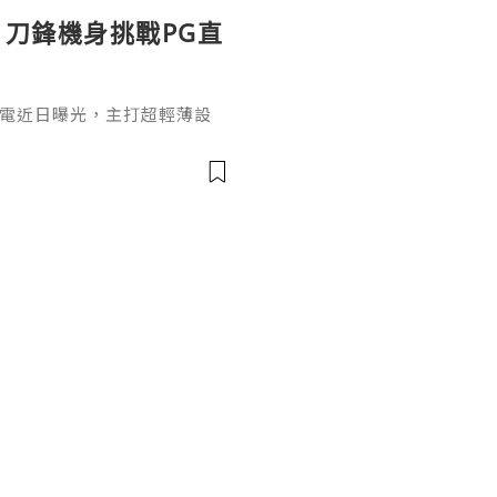
曝光：刀鋒機身挑戰PG直
lade筆電近日曝光，主打超輕薄設
機種之一。對於喜歡《直擊龍捲
品也適合搭配PG電子試玩平
kBook Aeroblade採
風格，配備窄邊框螢幕、頂部視
顯示，新機採用類