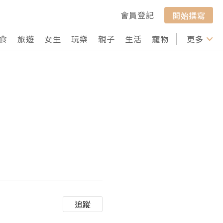
會員登記
開始撰寫
食
旅遊
女生
玩樂
親子
生活
寵物
行山
更多
打卡
追蹤