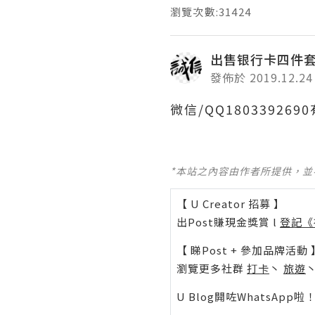
瀏覽次數:31424
出售银行卡四件
發佈於 2019.12.24
微信/QQ1803392
*本站之內容由作者所提供，
【 U Creator 招募 】
出Post賺現金獎賞 l
登記《
【 睇Post + 參加品牌活動 
瀏覽更多社群
打卡
丶
旅遊
U Blog開咗WhatsAp