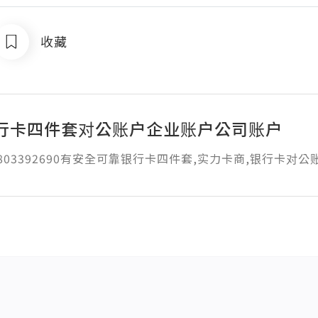
收藏
行卡四件套对公账户企业账户公司账户
1803392690有安全可靠银行卡四件套,实力卡商,银行卡对公