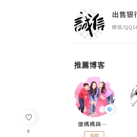
出售银
微信/QQ
推薦博客
Hahakelly的生活點滴
儍媽媽與兩隻小魔怪之家
0
追蹤
追蹤