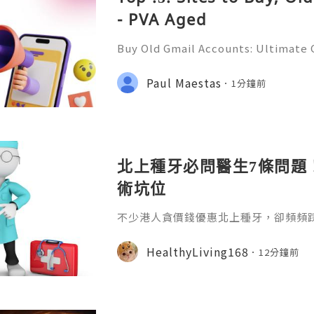
- PVA Aged
Buy Old Gmail Accounts: Ultimate G
g & Marketing Success ➤ Telegram
hatsApp: +1(352)270-0568 ➤ Email
Paul Maestas
1分鐘前
l.co Meta Description: Looking
北上種牙必問醫生7條問題
術坑位
不少港人貪價錢優惠北上種牙，卻頻頻
適、無售後保障等問題。本文整理7條
骨骼檢測、收費標準、植體資訊、醫生
HealthyLiving168
12分鐘前
服務，幫大家避開種牙陷阱，安心求診