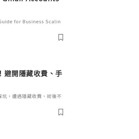
uide for Business Scalin
: @usagoodservicesit ➤ W
: usagoodservicesit@gmai
！避開隱藏收費、手
踩坑，遭遇隱藏收費、術後不
種牙必問醫生關鍵問題，涵蓋
資歷、療程、手術風險及售後
。