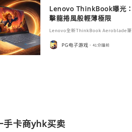
Lenovo ThinkBook
擊龍捲風般輕薄極限
Lenovo全新ThinkBook Aerob
計，有望成為ThinkBook系列最薄
風》的PG遊戲玩家來說，這款可攜式新
PG电子游戏
41分鐘前
台，隨時開啟娛樂與辦公體驗。據了解，Thin
用全新命名，延續ThinkBook商務
訊鏡頭模組以及簡潔機身設計。曝光圖
手卡商yhk买卖