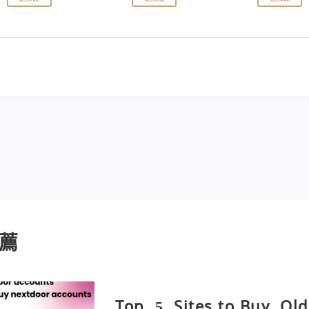
薦
Top .5. Sites to Buy, O