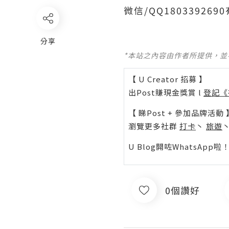
微信/QQ1803392
分享
*本站之內容由作者所提供，
【 U Creator 招募 】
出Post賺現金獎賞 l
登記《
【 睇Post + 參加品牌活動 
瀏覽更多社群
打卡
丶
旅遊
U Blog開咗WhatsAp
0個讚好