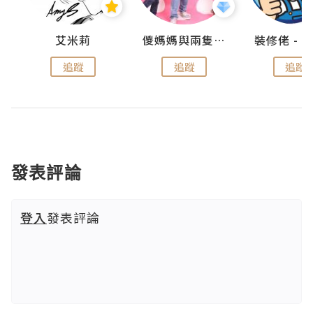
點滴
艾米莉
儍媽媽與兩隻小魔怪之家
追蹤
追蹤
追蹤
發表評論
登入
發表評論