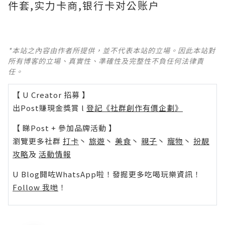
件套,实力卡商,银行卡对公账户
*本站之內容由作者所提供，並不代表本站的立場。因此本站對
所有博客的立場、真實性、準確性及完整性不負任何法律責
任。
【 U Creator 招募 】
出Post賺現金獎賞 l
登記《社群創作有價企劃》
【 睇Post + 參加品牌活動 】
瀏覽更多社群
打卡
丶
旅遊
丶
美食
丶
親子
丶
寵物
丶
扮靚
攻略
及
活動情報
U Blog開咗WhatsApp啦！發掘更多吃喝玩樂資訊！
Follow 我哋
！