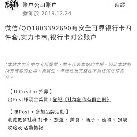
账户公司账户
追蹤
發佈於 2019.12.24
微信/QQ1803392690有安全可靠银行卡四
件套,实力卡商,银行卡对公账户
*本站之內容由作者所提供，並不代表本站的立場。因此本站對
所有博客的立場、真實性、準確性及完整性不負任何法律責
任。
【 U Creator 招募 】
出Post賺現金獎賞 l
登記《社群創作有價企劃》
【 睇Post + 參加品牌活動 】
瀏覽更多社群
打卡
丶
旅遊
丶
美食
丶
親子
丶
寵物
丶
扮靚
攻略
及
活動情報