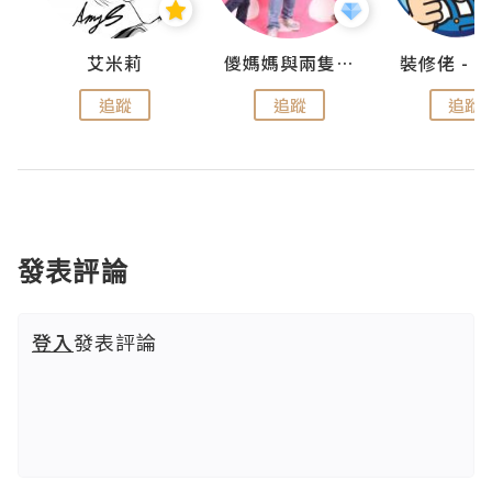
點滴
艾米莉
儍媽媽與兩隻小魔怪之家
追蹤
追蹤
追蹤
發表評論
登入
發表評論