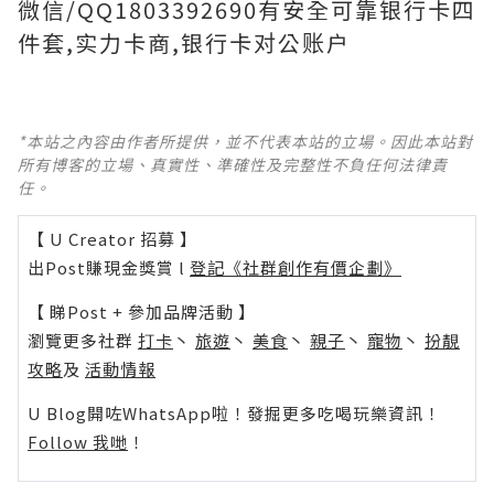
微信/QQ1803392690有安全可靠银行卡四
件套,实力卡商,银行卡对公账户
*本站之內容由作者所提供，並不代表本站的立場。因此本站對
所有博客的立場、真實性、準確性及完整性不負任何法律責
任。
【 U Creator 招募 】
出Post賺現金獎賞 l
登記《社群創作有價企劃》
【 睇Post + 參加品牌活動 】
瀏覽更多社群
打卡
丶
旅遊
丶
美食
丶
親子
丶
寵物
丶
扮靚
攻略
及
活動情報
U Blog開咗WhatsApp啦！發掘更多吃喝玩樂資訊！
Follow 我哋
！