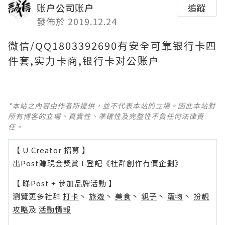
账户公司账户
追蹤
發佈於 2019.12.24
微信/QQ1803392690有安全可靠银行卡四
件套,实力卡商,银行卡对公账户
*本站之內容由作者所提供，並不代表本站的立場。因此本站對
所有博客的立場、真實性、準確性及完整性不負任何法律責
任。
【 U Creator 招募 】
出Post賺現金獎賞 l
登記《社群創作有價企劃》
【 睇Post + 參加品牌活動 】
瀏覽更多社群
打卡
丶
旅遊
丶
美食
丶
親子
丶
寵物
丶
扮靚
攻略
及
活動情報