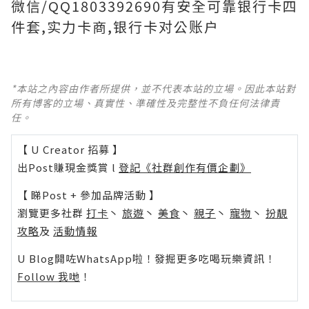
微信/QQ1803392690有安全可靠银行卡四
件套,实力卡商,银行卡对公账户
*本站之內容由作者所提供，並不代表本站的立場。因此本站對
所有博客的立場、真實性、準確性及完整性不負任何法律責
任。
【 U Creator 招募 】
出Post賺現金獎賞 l
登記《社群創作有價企劃》
【 睇Post + 參加品牌活動 】
瀏覽更多社群
打卡
丶
旅遊
丶
美食
丶
親子
丶
寵物
丶
扮靚
攻略
及
活動情報
U Blog開咗WhatsApp啦！發掘更多吃喝玩樂資訊！
Follow 我哋
！