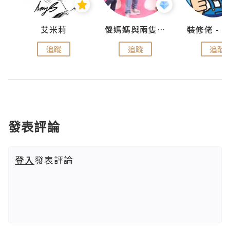
點滴
艾米莉
儍媽媽與兩隻小魔怪之家
追蹤
追蹤
追蹤
發表評論
登入
發表評論