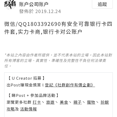
账户公司账户
追蹤
發佈於 2019.12.24
微信/QQ1803392690有安全可靠银行卡四
件套,实力卡商,银行卡对公账户
*本站之內容由作者所提供，並不代表本站的立場。因此本站對
所有博客的立場、真實性、準確性及完整性不負任何法律責
任。
【 U Creator 招募 】
出Post賺現金獎賞 l
登記《社群創作有價企劃》
【 睇Post + 參加品牌活動 】
瀏覽更多社群
打卡
丶
旅遊
丶
美食
丶
親子
丶
寵物
丶
扮靚
攻略
及
活動情報