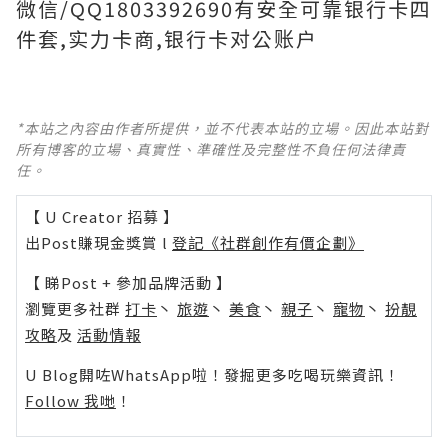
微信/QQ1803392690有安全可靠银行卡四
件套,实力卡商,银行卡对公账户
*本站之內容由作者所提供，並不代表本站的立場。因此本站對
所有博客的立場、真實性、準確性及完整性不負任何法律責
任。
【 U Creator 招募 】
出Post賺現金獎賞 l
登記《社群創作有價企劃》
【 睇Post + 參加品牌活動 】
瀏覽更多社群
打卡
丶
旅遊
丶
美食
丶
親子
丶
寵物
丶
扮靚
攻略
及
活動情報
U Blog開咗WhatsApp啦！發掘更多吃喝玩樂資訊！
Follow 我哋
！