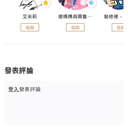
點滴
艾米莉
儍媽媽與兩隻小魔怪之家
追蹤
追蹤
追蹤
發表評論
登入
發表評論