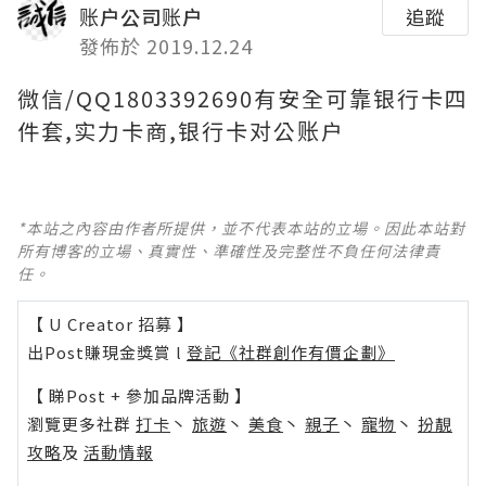
账户公司账户
追蹤
發佈於 2019.12.24
微信/QQ1803392690有安全可靠银行卡四
件套,实力卡商,银行卡对公账户
*本站之內容由作者所提供，並不代表本站的立場。因此本站對
所有博客的立場、真實性、準確性及完整性不負任何法律責
任。
【 U Creator 招募 】
出Post賺現金獎賞 l
登記《社群創作有價企劃》
【 睇Post + 參加品牌活動 】
瀏覽更多社群
打卡
丶
旅遊
丶
美食
丶
親子
丶
寵物
丶
扮靚
攻略
及
活動情報